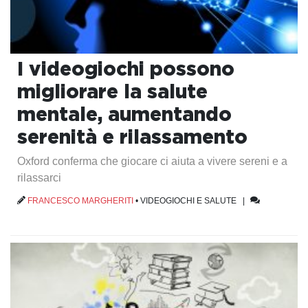
I videogiochi possono
migliorare la salute
mentale, aumentando
serenità e rilassamento
Oxford conferma che giocare ci aiuta a vivere sereni e a
rilassarci
FRANCESCO MARGHERITI
•
VIDEOGIOCHI E SALUTE
|