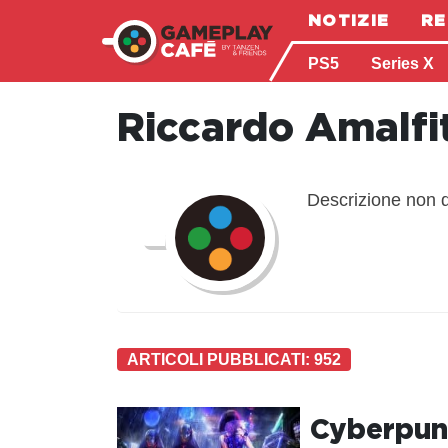
NOTIZIE
RE
PS5
Series X
Riccardo Amalfi
Descrizione non d
ARTICOLI PUBBLICATI: 952
Cyberpunk