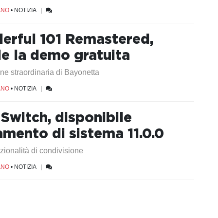
ANO
•
NOTIZIA
|
erful 101 Remastered,
le la demo gratuita
ne straordinaria di Bayonetta
ANO
•
NOTIZIA
|
Switch, disponibile
amento di sistema 11.0.0
ionalità di condivisione
ANO
•
NOTIZIA
|