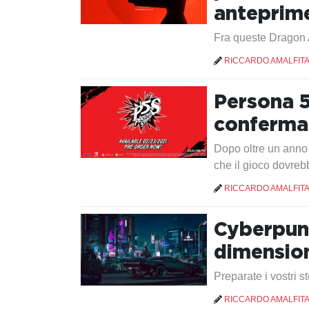
anteprim
Fra queste Dragon 
RICCARDO AMALFIT
Persona 5
confermat
Dopo oltre un anno 
che il gioco dovreb
RICCARDO AMALFIT
Cyberpunk
dimension
Preparate i vostri 
RICCARDO AMALFIT