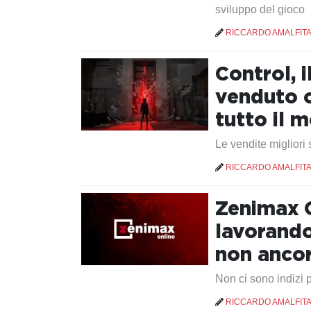
sviluppo del gioco
RICCARDO AMALFIT
Control, 
venduto o
tutto il 
Le vendite migliori
RICCARDO AMALFIT
Zenimax O
lavorando
non ancor
Non ci sono indizi 
RICCARDO AMALFIT