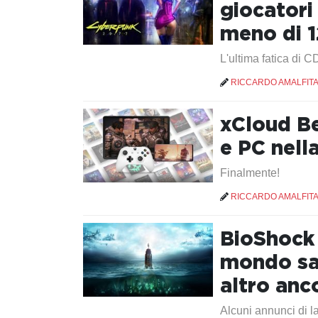
giocatori
meno di 1
L'ultima fatica di C
RICCARDO AMALFIT
xCloud Be
e PC nell
Finalmente!
RICCARDO AMALFIT
BioShock 
mondo san
altro anc
Alcuni annunci di l