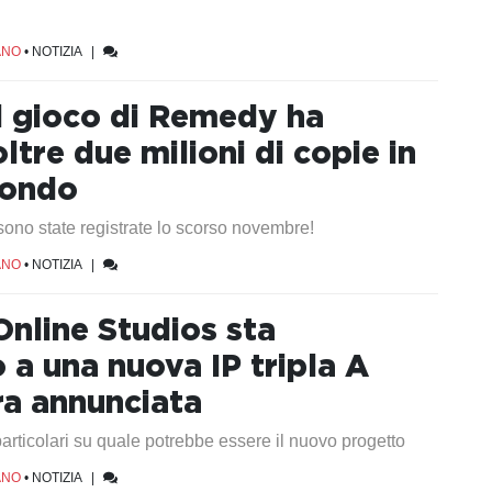
ANO
•
NOTIZIA
|
il gioco di Remedy ha
ltre due milioni di copie in
mondo
 sono state registrate lo scorso novembre!
ANO
•
NOTIZIA
|
nline Studios sta
 a una nuova IP tripla A
a annunciata
particolari su quale potrebbe essere il nuovo progetto
ANO
•
NOTIZIA
|