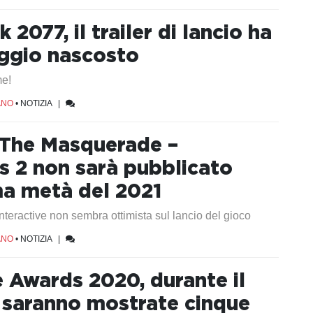
2077, il trailer di lancio ha
ggio nascosto
me!
ANO
•
NOTIZIA
|
 The Masquerade –
s 2 non sarà pubblicato
ma metà del 2021
nteractive non sembra ottimista sul lancio del gioco
ANO
•
NOTIZIA
|
Awards 2020, durante il
 saranno mostrate cinque