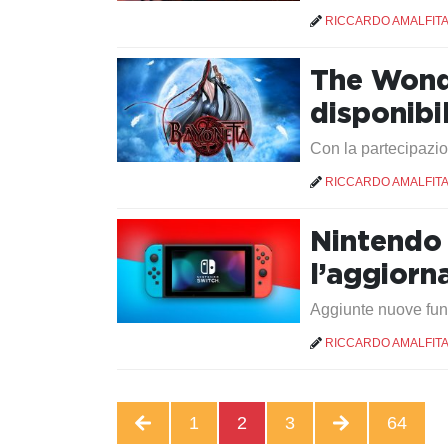
RICCARDO AMALFIT
The Wond
disponibi
Con la partecipazio
RICCARDO AMALFIT
Nintendo 
l’aggiorn
Aggiunte nuove funz
RICCARDO AMALFIT
1
2
3
64