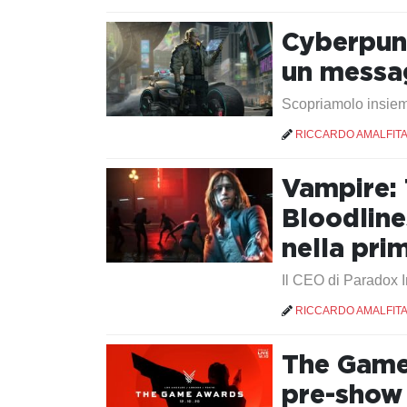
Cyberpunk 
un messa
Scopriamolo insie
RICCARDO AMALFIT
Vampire:
Bloodline
nella pri
Il CEO di Paradox I
RICCARDO AMALFIT
The Game 
pre-show