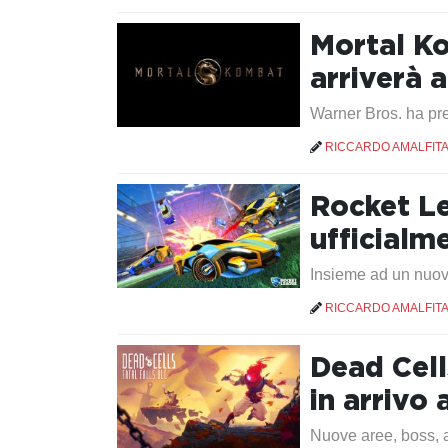
Mortal Ko
arriverà 
Warner Bros. ha pre
RICCARDO AMALFIT
Rocket Le
ufficialm
Insieme ad un nuovo
RICCARDO AMALFIT
Dead Cell
in arrivo 
Nuove aree, boss, a