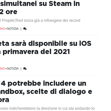
 simultanei su Steam in
2 ore
D Projekt Red inizia già a infrangere dei record
ANO
•
NOTIZIA
|
ta sarà disponibile su iOS
a primavera del 2021
ANO
•
NOTIZIA
|
4 potrebbe includere un
dbox, scelte di dialogo e
ora
avoro indicherebbero la direzione in cui sta andando lo