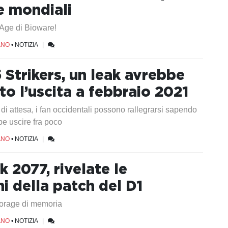
e mondiali
Age di Bioware!
ANO
•
NOTIZIA
|
 Strikers, un leak avrebbe
o l’uscita a febbraio 2021
di attesa, i fan occidentali possono rallegrarsi sapendo
be uscire fra poco
ANO
•
NOTIZIA
|
 2077, rivelate le
i della patch del D1
storage di memoria
ANO
•
NOTIZIA
|