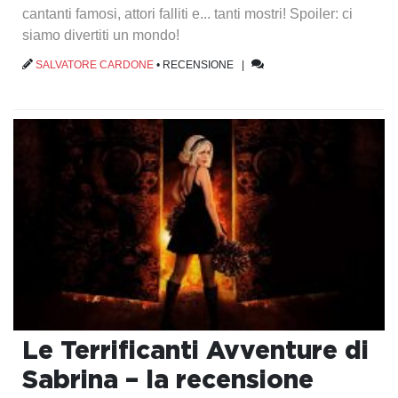
cantanti famosi, attori falliti e... tanti mostri! Spoiler: ci
siamo divertiti un mondo!
SALVATORE CARDONE
•
RECENSIONE
|
Le Terrificanti Avventure di
Sabrina – la recensione