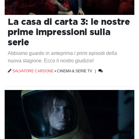
La casa di carta 3: le nostre
prime impressioni sulla
serie
Abbiamo guardo in anteprima i primi episodi della
nuova stagione. Ecco il nostro giudizio!
SALVATORE CARDONE
•
CINEMA & SERIE TV
|