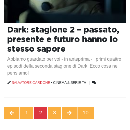
Dark: stagione 2 – passato,
presente e futuro hanno lo
stesso sapore
Abbiamo guardato per voi - in anteprima - i primi quattro
episodi della seconda stagione di Dark. Ecco cosa ne
pensiamo!
SALVATORE CARDONE
•
CINEMA & SERIE TV
|
1
2
3
10