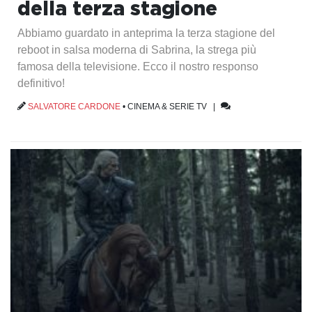
della terza stagione
Abbiamo guardato in anteprima la terza stagione del
reboot in salsa moderna di Sabrina, la strega più
famosa della televisione. Ecco il nostro responso
definitivo!
SALVATORE CARDONE
•
CINEMA & SERIE TV
|