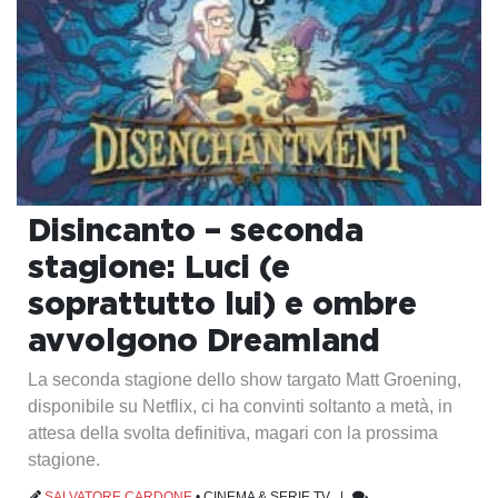
Disincanto – seconda
stagione: Luci (e
soprattutto lui) e ombre
avvolgono Dreamland
La seconda stagione dello show targato Matt Groening,
disponibile su Netflix, ci ha convinti soltanto a metà, in
attesa della svolta definitiva, magari con la prossima
stagione.
SALVATORE CARDONE
•
CINEMA & SERIE TV
|