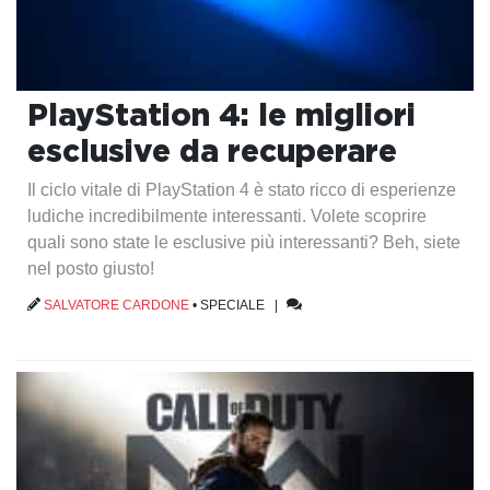
PlayStation 4: le migliori
esclusive da recuperare
Il ciclo vitale di PlayStation 4 è stato ricco di esperienze
ludiche incredibilmente interessanti. Volete scoprire
quali sono state le esclusive più interessanti? Beh, siete
nel posto giusto!
SALVATORE CARDONE
•
SPECIALE
|