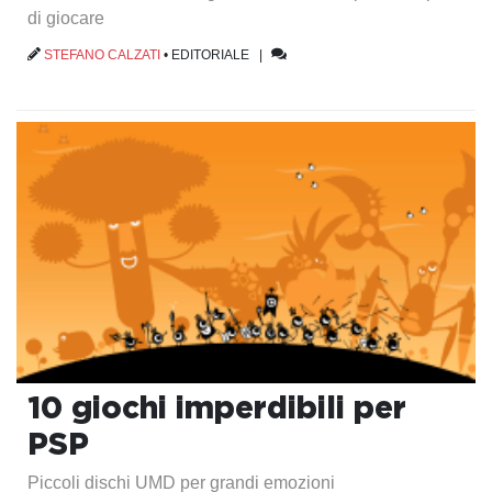
di giocare
STEFANO CALZATI
•
EDITORIALE
|
10 giochi imperdibili per
PSP
Piccoli dischi UMD per grandi emozioni