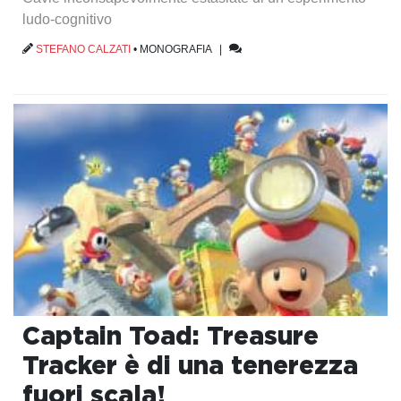
ludo-cognitivo
STEFANO CALZATI
•
MONOGRAFIA
|
Captain Toad: Treasure
Tracker è di una tenerezza
fuori scala!