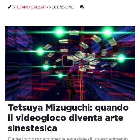
STEFANO CALZATI
•
RECENSIONE
|
Tetsuya Mizuguchi: quando
il videogioco diventa arte
sinestesica
Cavie inconsapevolmente estasiate di un esperimento