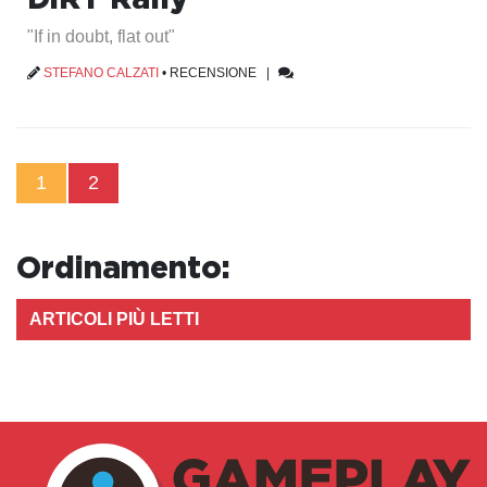
"If in doubt, flat out"
STEFANO CALZATI
•
RECENSIONE
|
1
2
Ordinamento:
ARTICOLI PIÙ LETTI