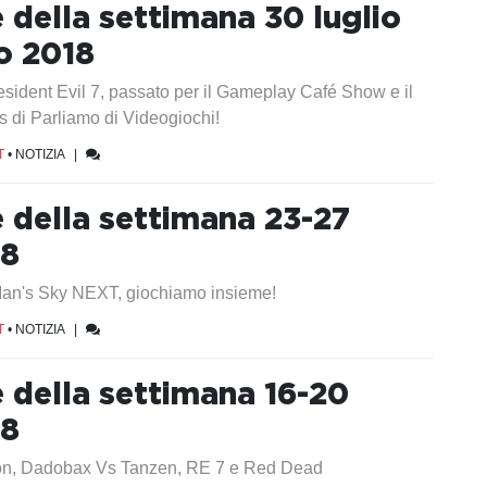
e della settimana 30 luglio
o 2018
sident Evil 7, passato per il Gameplay Café Show e il
 di Parliamo di Videogiochi!
T
•
NOTIZIA
|
e della settimana 23-27
18
an's Sky NEXT, giochiamo insieme!
T
•
NOTIZIA
|
e della settimana 16-20
18
on, Dadobax Vs Tanzen, RE 7 e Red Dead