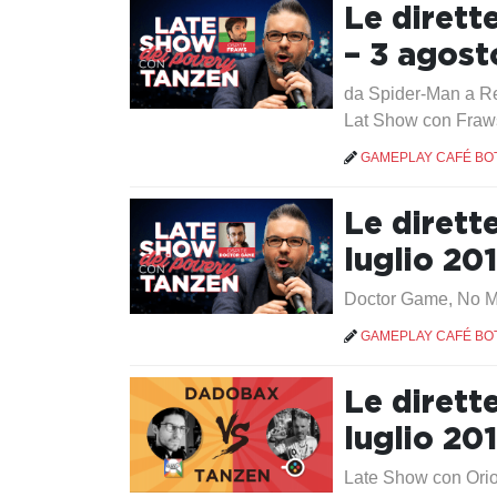
Le dirett
– 3 agost
da Spider-Man a Re
Lat Show con Fraws
GAMEPLAY CAFÉ BO
Le dirett
luglio 20
Doctor Game, No M
GAMEPLAY CAFÉ BO
Le dirett
luglio 20
Late Show con Ori