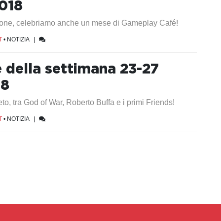
018
lone, celebriamo anche un mese di Gameplay Café!
T
•
NOTIZIA
|
e della settimana 23-27
18
to, tra God of War, Roberto Buffa e i primi Friends!
T
•
NOTIZIA
|