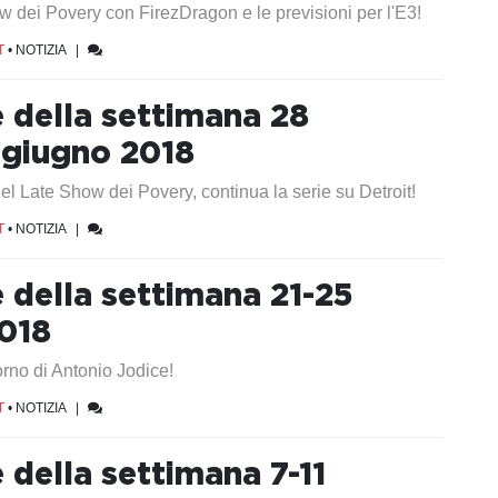
w dei Povery con FirezDragon e le previsioni per l'E3!
T
•
NOTIZIA
|
e della settimana 28
 giugno 2018
l Late Show dei Povery, continua la serie su Detroit!
T
•
NOTIZIA
|
e della settimana 21-25
018
torno di Antonio Jodice!
T
•
NOTIZIA
|
e della settimana 7-11