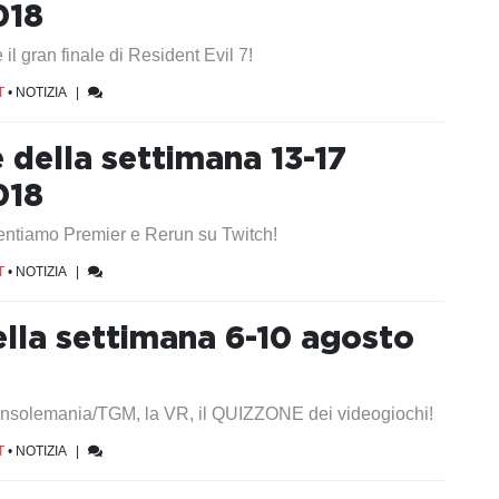
018
l gran finale di Resident Evil 7!
T
•
NOTIZIA
|
e della settimana 13-17
018
ntiamo Premier e Rerun su Twitch!
T
•
NOTIZIA
|
ella settimana 6-10 agosto
 Consolemania/TGM, la VR, il QUIZZONE dei videogiochi!
T
•
NOTIZIA
|