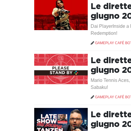
Le dirett
giugno 2
Dai PlayerInside a
Redemption!
GAMEPLAY CAFÉ BO
Le dirett
giugno 2
Mario Tennis Aces, 
Sabaku!
GAMEPLAY CAFÉ BO
Le dirett
giugno 2