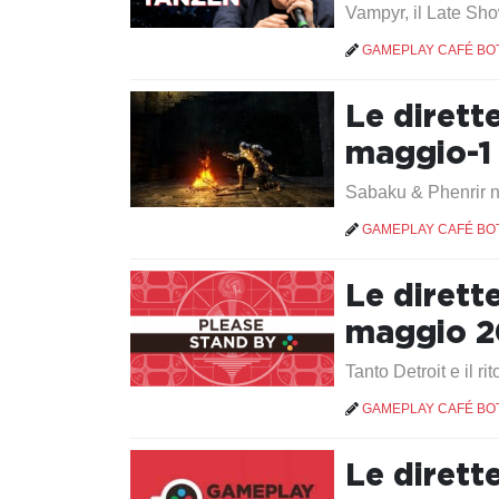
Vampyr, il Late Sho
GAMEPLAY CAFÉ BO
Le dirett
maggio-1
Sabaku & Phenrir ne
GAMEPLAY CAFÉ BO
Le dirett
maggio 2
Tanto Detroit e il ri
GAMEPLAY CAFÉ BO
Le dirett