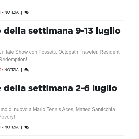
T
•
NOTIZIA
|
e della settimana 9-13 luglio
il late Show con Fossetti, Octopath Traveler, Resident
 Redemption!
T
•
NOTIZIA
|
e della settimana 2-6 luglio
mo di nuovo a Mario Tennis Aces, Matteo Santicchia
Povery!
T
•
NOTIZIA
|