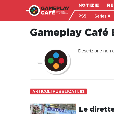
NOTIZIE
RE
PS5
Series X
Gameplay Café 
Descrizione non d
ARTICOLI PUBBLICATI: 91
Le dirett