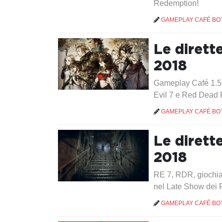
Redemption!
GAMEPLAY CAFÉ BO
Le dirett
2018
Gameplay Café 1.5, 
Evil 7 e Red Dead
GAMEPLAY CAFÉ BO
Le dirett
2018
RE 7, RDR, giochia
nel Late Show dei 
GAMEPLAY CAFÉ BO