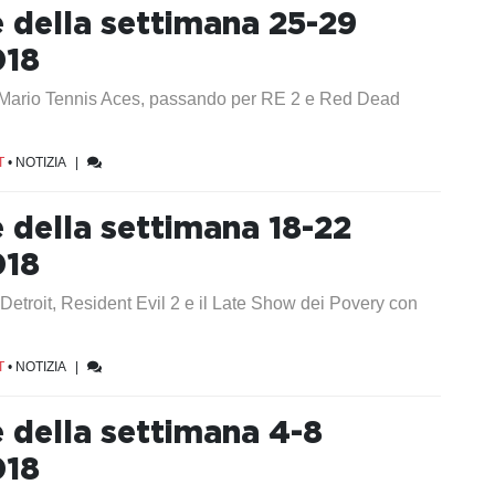
e della settimana 25-29
018
 Mario Tennis Aces, passando per RE 2 e Red Dead
T
•
NOTIZIA
|
e della settimana 18-22
018
Detroit, Resident Evil 2 e il Late Show dei Povery con
T
•
NOTIZIA
|
e della settimana 4-8
018