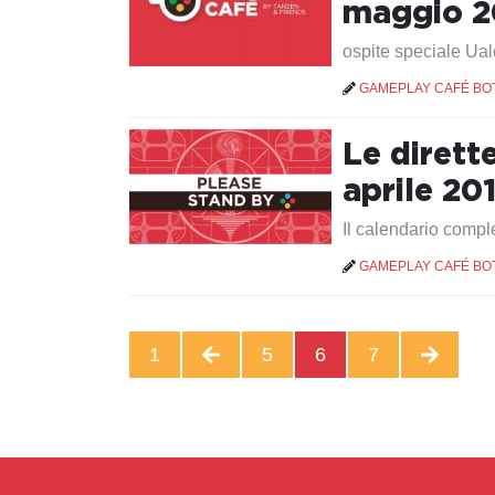
maggio 2
ospite speciale Ua
GAMEPLAY CAFÉ BO
Le dirett
aprile 20
Il calendario comple
GAMEPLAY CAFÉ BO
1
5
6
7