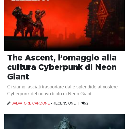
The Ascent, l’omaggio alla
cultura Cyberpunk di Neon
Giant
Ci siamo lasciati trasportare dalle splendide atmosfere
Cyberpunk del nuovo titolo di Neon Giant
SALVATORE CARDONE
•
RECENSIONE
|
2