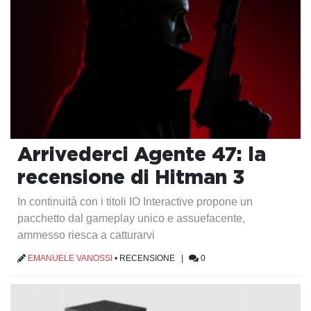
Arrivederci Agente 47: la
recensione di Hitman 3
In continuità con i titoli IO Interactive propone un
pacchetto dal gameplay unico e assuefacente,
ammesso riesca a catturarvi
EMANUELE VANOSSI
•
RECENSIONE
|
0