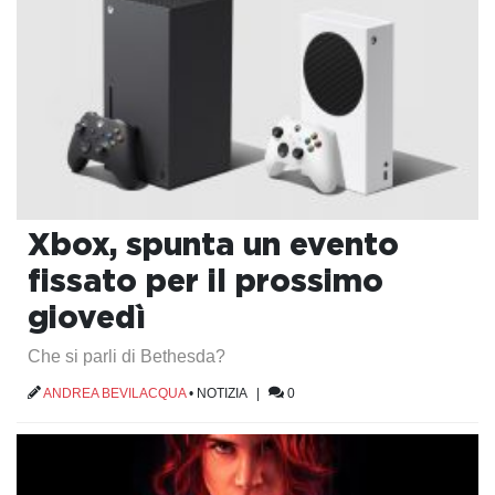
Xbox, spunta un evento
fissato per il prossimo
giovedì
Che si parli di Bethesda?
ANDREA BEVILACQUA
•
NOTIZIA
|
0