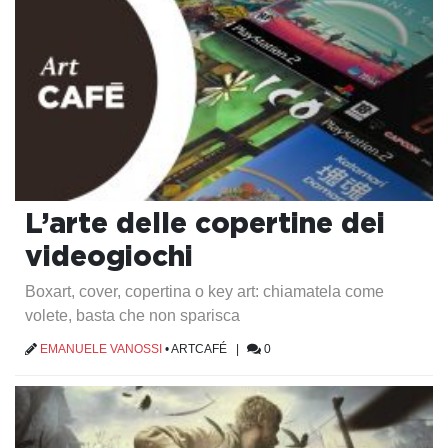
L’arte delle copertine dei
videogiochi
Boxart, cover, copertina o key art: chiamatela come
volete, basta che non sparisca
EMANUELE VANOSSI
•
ARTCAFÉ
|
0