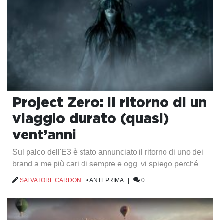
Project Zero: il ritorno di un
viaggio durato (quasi)
vent’anni
Sul palco dell'E3 è stato annunciato il ritorno di uno dei
brand a me più cari di sempre e oggi vi spiego perché
SALVATORE CARDONE
•
ANTEPRIMA
|
0