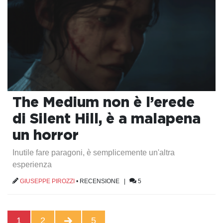
The Medium non è l’erede
di Silent Hill, è a malapena
un horror
Inutile fare paragoni, è semplicemente un'altra
esperienza
GIUSEPPE PIROZZI
•
RECENSIONE
|
5
1
2
5