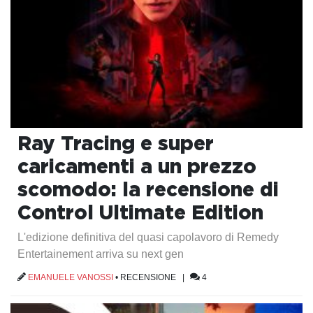
Ray Tracing e super
caricamenti a un prezzo
scomodo: la recensione di
Control Ultimate Edition
L'edizione definitiva del quasi capolavoro di Remedy
Entertainement arriva su next gen
EMANUELE VANOSSI
•
RECENSIONE
|
4