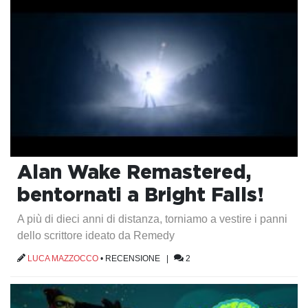
Alan Wake Remastered,
bentornati a Bright Falls!
A più di dieci anni di distanza, torniamo a vestire i panni
dello scrittore ideato da Remedy
LUCA MAZZOCCO
•
RECENSIONE
|
2