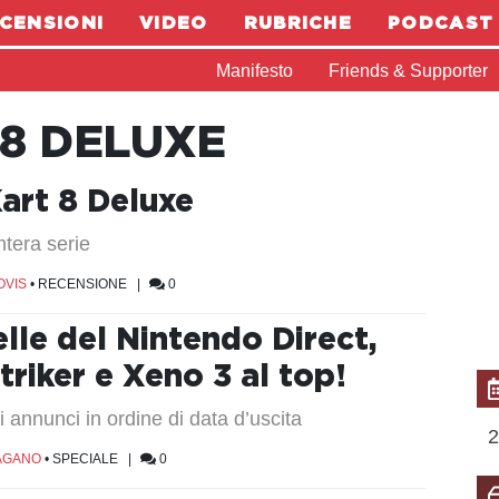
CENSIONI
VIDEO
RUBRICHE
PODCAST
Manifesto
Friends & Supporter
8 DELUXE
art 8 Deluxe
ntera serie
OVIS
•
RECENSIONE
|
0
lle del Nintendo Direct,
triker e Xeno 3 al top!
li annunci in ordine di data d’uscita
2
AGANO
•
SPECIALE
|
0