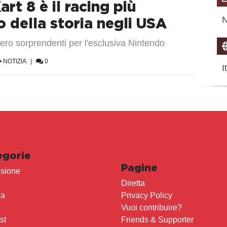
art 8 è il racing più
N
 della storia negli USA
vero sorprendenti per l'esclusiva Nintendo
•
NOTIZIA
|
0
I
egorie
Pagine
sione
Diretta
ca
Privacy Policy
Vuoi contribuire?
st
Friends & Supporter