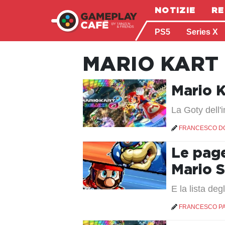
NOTIZIE
RE
PS5
Series X
MARIO KART 
Mario K
La Goty dell'i
FRANCESCO D
Le page
Mario S
E la lista deg
FRANCESCO P