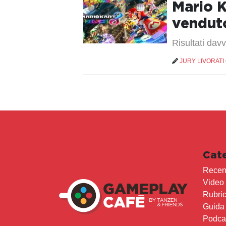
Mario K
venduto
Risultati dav
JURY LIVORATI
Cat
Recen
Video
Rubri
Guida
Podca