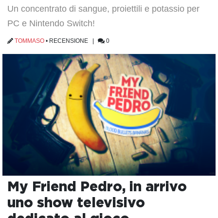
Un concentrato di sangue, proiettili e potassio per
PC e Nintendo Switch!
TOMMASO
•
RECENSIONE
|
0
My Friend Pedro, in arrivo
uno show televisivo