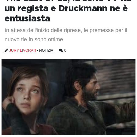
un regista e Druckmann ne è
entusiasta
In attesa dell'inizio delle riprese, le premesse per il
nuovo tie-in sono ottime
JURY LIVORATI
•
NOTIZIA
|
0