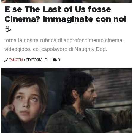
E se The Last of Us fosse
Cinema? Immaginate con noi
☕️
torna la nostra rubrica di approfondimento cinema-
videogioco, col capolavoro di Naughty Dog.
TANZEN
•
EDITORIALE
|
0