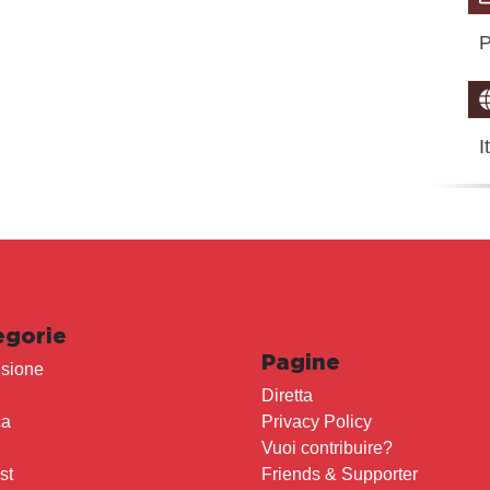
P
I
egorie
Pagine
sione
Diretta
ca
Privacy Policy
Vuoi contribuire?
st
Friends & Supporter