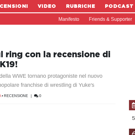
CENSIONI
VIDEO
RUBRICHE
PODCAST
Manifesto
Friends & Supporter
ul ring con la recensione di
K19!
 della WWE tornano protagoniste nel nuovo
popolare franchise di wrestling di Yuke's
A
•
RECENSIONE
|
0
5