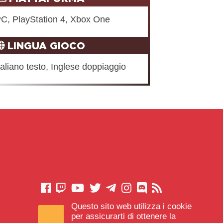
C, PlayStation 4, Xbox One
LINGUA GIOCO
taliano testo, Inglese doppiaggio
Questo sito web utilizza i cookie
CONTATTACI
per assicurarti di ottenere la