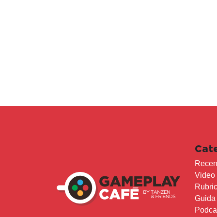
Cat
Recen
Video
Rubri
Guida
Podca