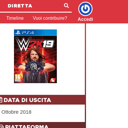
DIRETTA
Timeline
Vuoi contribuire?
Accedi
DATA DI USCITA
 Ottobre 2018
PIATTAFORMA