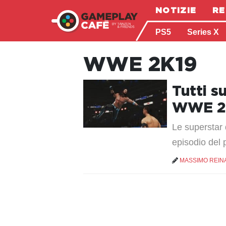
NOTIZIE
RE
PS5
Series X
WWE 2K19
Tutti s
WWE 2
Le superstar
episodio del 
MASSIMO REIN