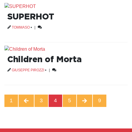
SUPERHOT
TOMMASO
•
|
Children of Morta
GIUSEPPE PIROZZI
•
|
1
3
4
5
9