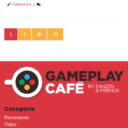
TOMMASO
•
|
1
2
15
Categorie
Recensione
Video