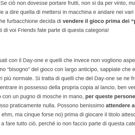
o. Se ciò non dovesse portare frutti, non si da per vinto, m
e a dire quella di mettersi in macchina e andare nei vari 
he furbacchione decida di
vendere il gioco prima dei “
di voi Friends fate parte di questa categoria!
ssati con il Day-one e quelli che invece non vogliono aspe
nno “bisogno” del gioco con largo anticipo, sappiate che 
ri più normale. Si tratta di quelli che del Day-one se ne 
i entrare in possesso della propria copia al lancio, ben v
no con un pugno di mosche in mano,
per queste persone 
esso praticamente nulla. Possono benissimo
attendere a
 ehm, ma cinque forse no) prima di giocare il titolo atte
 fare tutto ciò, perché io non faccio parte di questa cat