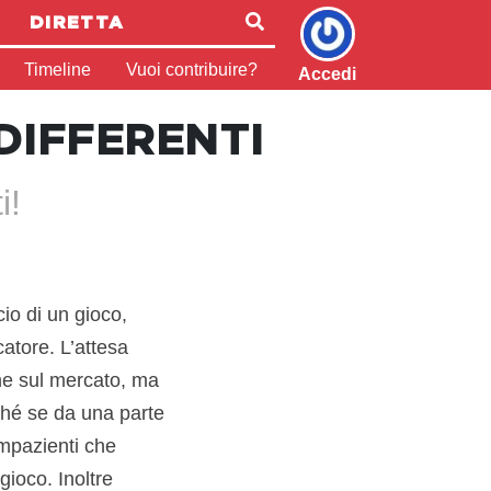
DIRETTA
Timeline
Vuoi contribuire?
Accedi
DIFFERENTI
i!
io di un gioco,
atore. L’attesa
one sul mercato, ma
ché se da una parte
 impazienti che
gioco. Inoltre