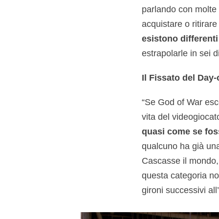
parlando con molte 
acquistare o ritirar
esistono differenti
estrapolarle in sei 
Il Fissato del Day
“Se God of War esce 
vita del videogiocato
quasi come se fos
qualcuno ha già una 
Cascasse il mondo, s
questa categoria non
gironi successivi al