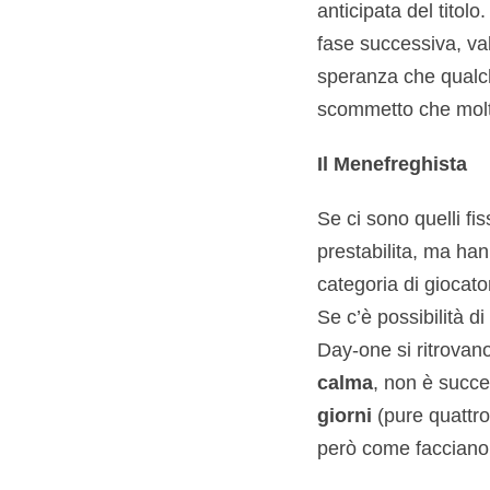
anticipata del titol
fase successiva, val
speranza che qualc
scommetto che molti 
Il Menefreghista
Se ci sono quelli fi
prestabilita, ma ha
categoria di giocato
Se c’è possibilità d
Day-one si ritrova
calma
, non è succ
giorni
(pure quattro
però come facciano a