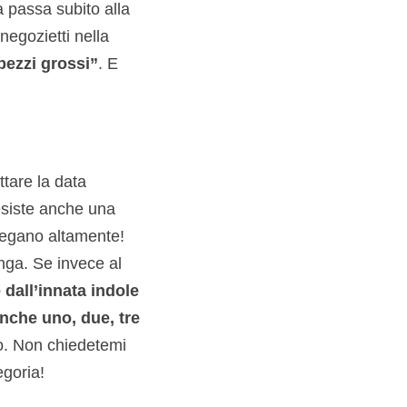
a passa subito alla
negozietti nella
pezzi grossi”
. E
ttare la data
esiste anche una
fregano altamente!
enga. Se invece al
dall’innata indole
nche uno, due, tre
so. Non chiedetemi
egoria!