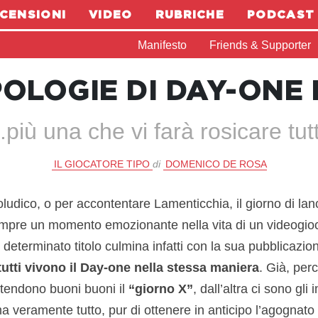
CENSIONI
VIDEO
RUBRICHE
PODCAST
Manifesto
Friends & Supporter
POLOGIE DI DAY-ONE 
..più una che vi farà rosicare tutt
IL GIOCATORE TIPO
di
DOMENICO DE ROSA
ludico, o per accontentare Lamenticchia, il giorno di lanc
mpre un momento emozionante nella vita di un videogioc
un determinato titolo culmina infatti con la sua pubblicazi
utti vivono il Day-one nella stessa maniera
. Già, per
ttendono buoni buoni il
“giorno X”
, dall’altra ci sono gli
ma veramente tutto, pur di ottenere in anticipo l’agognato 