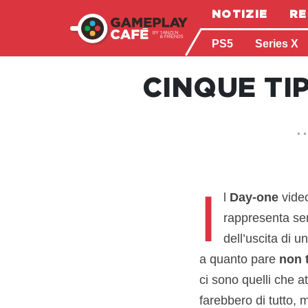
NOTIZIE
RE
PS5
Series X
CINQUE TI
.
I
l
Day-one
video
rappresenta se
dell’uscita di 
a quanto pare
non t
ci sono quelli che a
farebbero di tutto, 