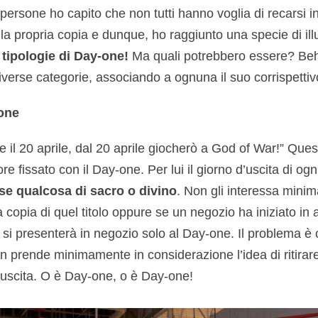
persone ho capito che non tutti hanno voglia di recarsi i
e la propria copia e dunque, ho raggiunto una specie di il
 tipologie di Day-one!
Ma quali potrebbero essere? Beh,
diverse categorie, associando a ognuna il suo corrispetti
-one
il 20 aprile, dal 20 aprile giocherò a God of War!” Questa
re fissato con il Day-one. Per lui il giorno d’uscita di ogn
se qualcosa di sacro o divino
. Non gli interessa mini
copia di quel titolo oppure se un negozio ha iniziato in a
i presenterà in negozio solo al Day-one. Il problema è c
 prende minimamente in considerazione l’idea di ritirare 
l’uscita. O è Day-one, o è Day-one!