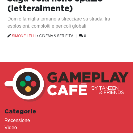
(letteralmente)
Dom e famiglia tornano a sfrecciare su strada, tra
esplosioni, complotti e pericoli globali
SIMONE LELLI
•
CINEMA & SERIE TV
|
0
Categorie
Recensione
Video