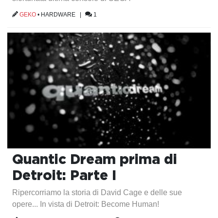
GEKO
•
HARDWARE
|
1
Quantic Dream prima di
Detroit: Parte I
Ripercorriamo la storia di David Cage e delle sue
opere... In vista di Detroit: Become Human!