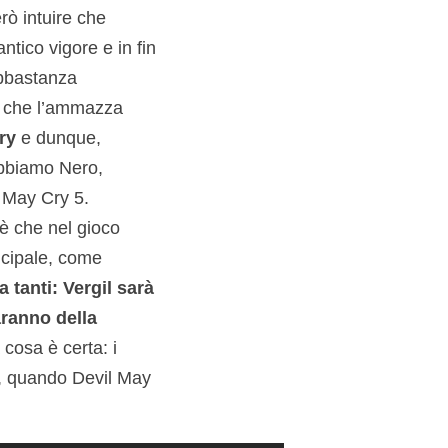
erò intuire che
ntico vigore e in fin
abbastanza
to che l’ammazza
ry
e dunque,
Abbiamo Nero,
 May Cry 5.
 è che nel gioco
ncipale, come
 tanti: Vergil sarà
aranno della
cosa è certa: i
, quando Devil May