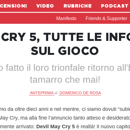
CENSIONI
VIDEO
RUBRICHE
PODCAST
Manifesto
Friends & Supporter
 CRY 5, TUTTE LE IN
SUL GIOCO
tto il loro trionfale ritorno all
tamarro che mai!
ANTEPRIMA
di
DOMENICO DE ROSA
o da oltre dieci anni e nel mentre, ci siamo dovuti “sub
y Cry, ma alla fine l’annuncio tanto atteso e desiderato
almente arrivato:
Devil May Cry 5
è realtà! Il nuovo capito