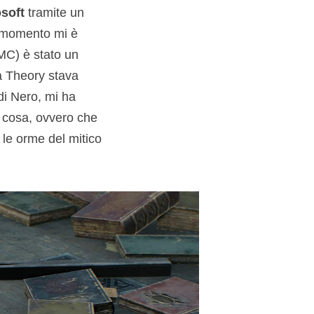
soft
tramite un
o momento mi è
MC) è stato un
ja Theory stava
di Nero, mi ha
na cosa, ovvero che
le orme del mitico