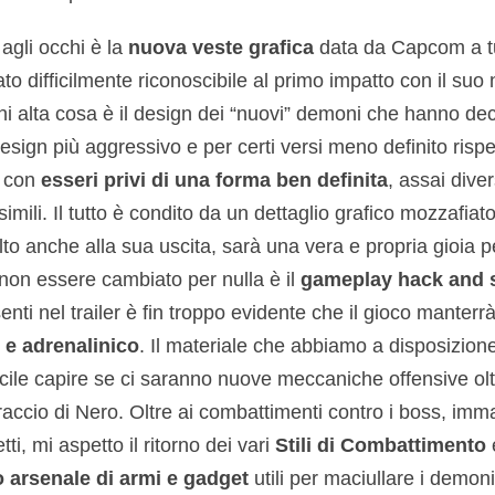
agli occhi è la
nuova veste grafica
data da Capcom a tut
to difficilmente riconoscibile al primo impatto con il suo
ni alta cosa è il design dei “nuovi” demoni che hanno deci
ign più aggressivo e per certi versi meno definito rispe
e con
esseri privi di una forma ben definita
, assai dive
imili. Il tutto è condito da un dettaglio grafico mozzafia
alto anche alla sua uscita, sarà una vera e propria gioia p
on essere cambiato per nulla è il
gameplay hack and 
nti nel trailer è fin troppo evidente che il gioco manterrà
o e adrenalinico
. Il materiale che abbiamo a disposizion
cile capire se ci saranno nuove meccaniche offensive oltr
accio di Nero. Oltre ai combattimenti contro i boss, imma
ti, mi aspetto il ritorno dei vari
Stili di Combattimento
e
o arsenale di armi e gadget
utili per maciullare i demon