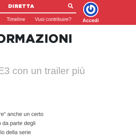
DIRETTA
Timeline
Vuoi contribuire?
Accedi
FORMAZIONI
'E3 con un trailer più
ire” anche un certo
 da parte degli
lo della serie