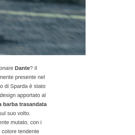
ionare
Dante
? Il
mente presente nel
io di Sparda è stato
 design apportato al
a barba trasandata
sul suo volto.
ente mutato, con i
un colore tendente