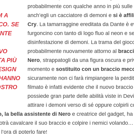
probabilmente con qualche anno in più sulle 
M A
anch’egli un cacciatore di demoni e
si è affi
CO. SE
Cry
. La tamarraggine ereditata da Dante è e
ENTE
furgoncino con tanto di logo fluo al neon e se
disinfestazione di demoni. La trama del gioc
OVO
probabilmente nuovamente attorno al
bracc
A PIÙ
Nero
, strappatogli da una figura oscura e priv
ESIGN
momento e
sostituito con un braccio mec
 HANNO
sicuramente non ci farà rimpiangere la perdita
OSTRO
filmato è infatti evidente che il nuovo brac
possiede gran parte delle abilità viste in De
attirare i demoni verso di sé oppure colpirli 
, la bella assistente di Nero
e creatrice del gadget, ha
otrà cavalcare il suo braccio e colpire i nemici volando
’ora di poterlo fare!