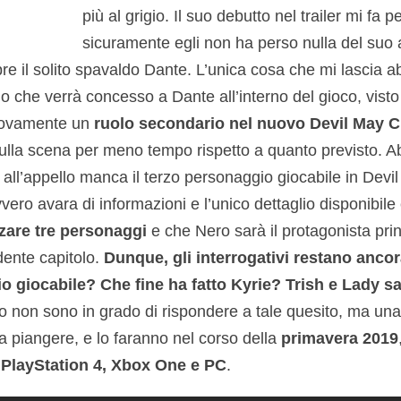
più al grigio. Il suo debutto nel trailer mi fa p
sicuramente egli non ha perso nulla del suo a
pre il solito spavaldo Dante. L’unica cosa che mi lascia 
io che verrà concesso a Dante all’interno del gioco, vis
uovamente un
ruolo secondario nel nuovo Devil May C
ulla scena per meno tempo rispetto a quanto previsto. 
ll’appello manca il terzo personaggio giocabile in Devil
ro avara di informazioni e l’unico dettaglio disponibile
zzare tre personaggi
e che Nero sarà il protagonista pri
ente capitolo.
Dunque, gli interrogativi restano ancora
io giocabile? Che fine ha fatto Kyrie? Trish e Lady s
non sono in grado di rispondere a tale quesito, ma una 
 piangere, e lo faranno nel corso della
primavera 2019
u
PlayStation 4, Xbox One e PC
.