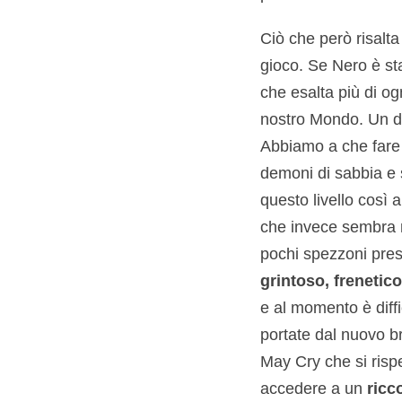
Ciò che però risalta 
gioco. Se Nero è sta
che esalta più di og
nostro Mondo. Un des
Abbiamo a che far
demoni di sabbia e s
questo livello così 
che invece sembra n
pochi spezzoni prese
grintoso, frenetic
e al momento è diffi
portate dal nuovo br
May Cry che si rispet
accedere a un
ricc