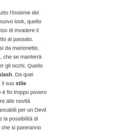
to l’insieme del
 nuovo look, quello
so di invadere il
tto al passato.
rsi da marionette,
to, che se manterrà
er gli occhi. Quello
slash
. Da quei
 il suo
stile
e è fin troppo povero
e alle novità
ncabili per un Devil
 la possibilità di
i che si pareranno