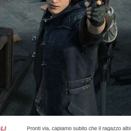
LI
Pronti via, capiamo subito che il ragazzo alb