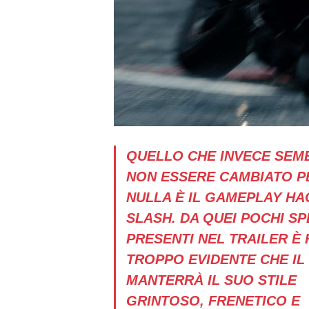
QUELLO CHE INVECE SEM
NON ESSERE CAMBIATO P
NULLA È IL GAMEPLAY HA
SLASH. DA QUEI POCHI SP
PRESENTI NEL TRAILER È 
TROPPO EVIDENTE CHE IL
MANTERRÀ IL SUO STILE
GRINTOSO, FRENETICO E