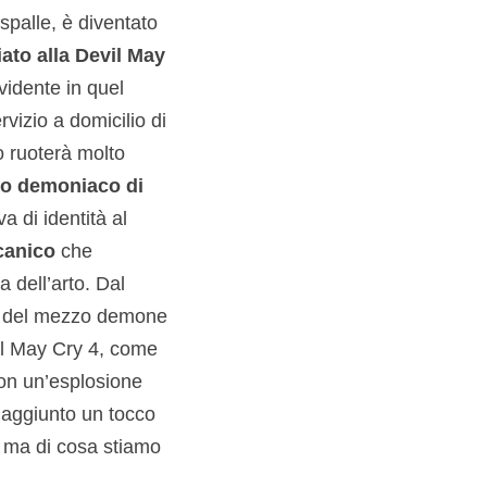
spalle, è diventato
liato alla Devil May
vidente in quel
rvizio a domicilio di
o ruoterà molto
io demoniaco di
a di identità al
canico
che
 dell’arto. Dal
cio del mezzo demone
vil May Cry 4, come
con un’esplosione
 aggiunto un tocco
… ma di cosa stiamo