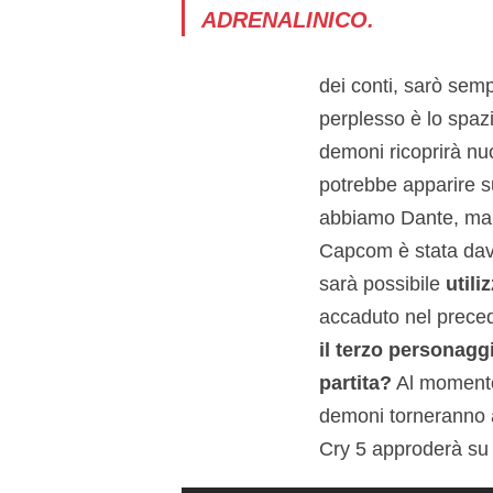
ADRENALINICO.
dei conti, sarò sem
perplesso è lo spaz
demoni ricoprirà n
potrebbe apparire s
abbiamo Dante, ma a
Capcom è stata davve
sarà possibile
utili
accaduto nel preced
il terzo personagg
partita?
Al momento 
demoni torneranno a
Cry 5 approderà s