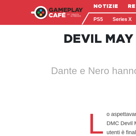
NOTIZIE
RE
PS5
Series X
DEVIL MAY
Dante e Nero hanno fa
L
o aspettavam
DMC Devil Ma
utenti è fin