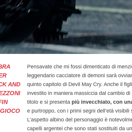
BRA
Pensavate che mi fossi dimenticato di menz
ER
leggendario cacciatore di demoni sarà ovvia
CK AND
quinto capitolo di Devil May Cry. Anche il figl
EZZONI
investito in maniera massiccia dal cambio di
FIN
titolo e si presenta
più invecchiato, con un
 GIOCO
e purtroppo, con i primi segni dell’età visibili 
L’aspetto albino del personaggio è notevolm
capelli argentei che sono stati sostituiti da 