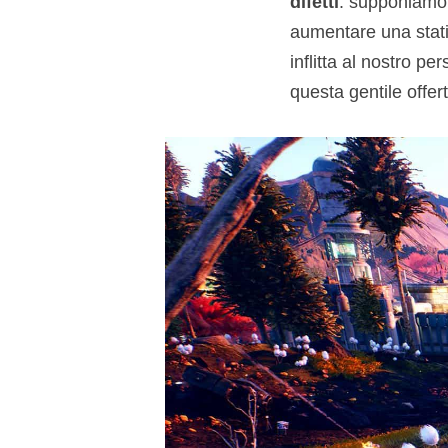
difetti
: supponiamo d
aumentare una stati
inflitta al nostro p
questa gentile offer