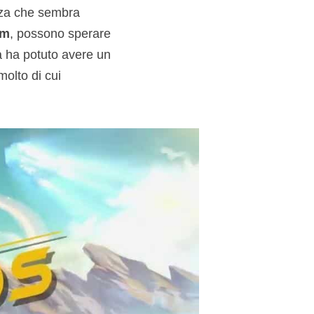
enza che sembra
em
, possono sperare
a ha potuto avere un
molto di cui