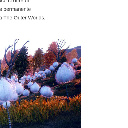
o ci offre di
lus permanente
 da The Outer Worlds,