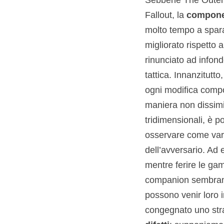
Fallout, la
componen
molto tempo a spara
migliorato rispetto 
rinunciato ad infon
tattica. Innanzitutto
ogni modifica compo
maniera non dissimi
tridimensionali, è 
osservare come vari 
dell’avversario. Ad 
mentre ferire le gam
companion sembrano
possono venir loro i
congegnato uno str