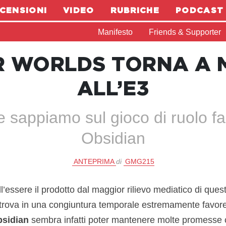
CENSIONI
VIDEO
RUBRICHE
PODCAST
Manifesto
Friends & Supporter
R WORLDS TORNA A 
ALL’E3
e sappiamo sul gioco di ruolo fan
Obsidian
ANTEPRIMA
di
GMG215
ll’essere il prodotto dal maggior rilievo mediatico di que
trova in una congiuntura temporale estremamente favore
bsidian
sembra infatti poter mantenere molte promesse c