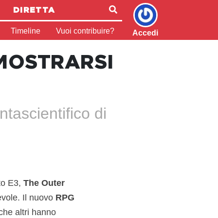
DIRETTA
Timeline
Vuoi contribuire?
Accedi
MOSTRARSI
tascientifico di
sto E3,
The Outer
vole. Il nuovo
RPG
he altri hanno