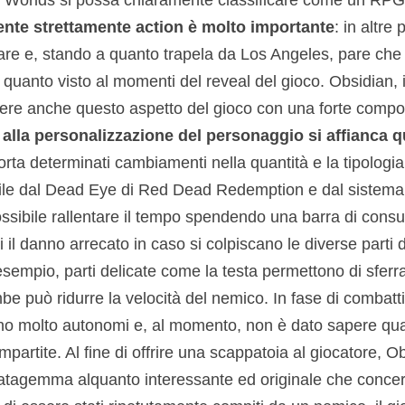
te strettamente action è molto importante
: in altre
re e, stando a quanto trapela da Los Angeles, pare che i
a quanto visto al momenti del reveal del gioco. Obsidian, 
dere anche questo aspetto del gioco con una forte compon
,
alla personalizzazione del personaggio si affianca q
rta determinati cambiamenti nella quantità e la tipologi
le dal Dead Eye di Red Dead Redemption e dal sistema d
possibile rallentare il tempo spendendo una barra di cons
il danno arrecato in caso si colpiscano le diverse parti 
esempio, parti delicate come la testa permettono di sferra
be può ridurre la velocità del nemico. In fase di combatti
 molto autonomi e, al momento, non è dato sapere quali
mpartite. Al fine di offrire una scappatoia al giocatore, O
atagemma alquanto interessante ed originale che conce