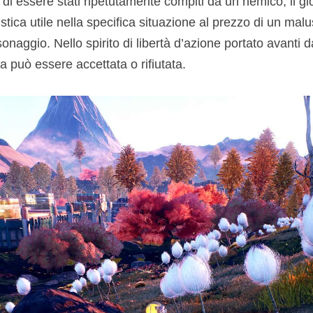
i essere stati ripetutamente compiti da un nemico, il gioc
stica utile nella specifica situazione al prezzo di un ma
ersonaggio. Nello spirito di libertà d’azione portato avanti
ta può essere accettata o rifiutata.