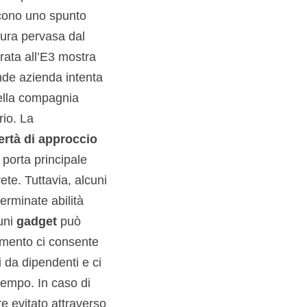
scono uno spunto
ttura pervasa dal
ata all’E3 mostra
nde azienda intenta
della compagnia
rio. La
bertà di approccio
 porta principale
ete. Tuttavia, alcuni
erminate abilità
uni
gadget
può
umento ci consente
i da dipendenti e ci
 tempo. In caso di
re evitato attraverso