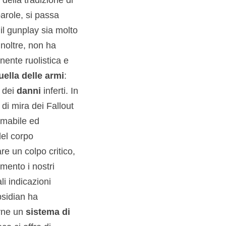
 parole, si passa
l gunplay sia molto
inoltre, non ha
ente ruolistica e
uella delle armi
:
a dei
danni
inferti. In
i mira dei Fallout
umabile ed
del corpo
re un colpo critico,
mento i nostri
 indicazioni
bsidian ha
rne un
sistema di