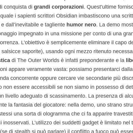
di conquista di
grandi corporazioni
. Quest’ultime forni
 quale i sapienti scrittori Obsidian imbastiscono una scri
e dall’inevitabile e tagliente
humor nero
. La demo mostr
ersonaggio impegnato in una missione per conto di una gra
correnza. L’obiettivo è semplicemente eliminare il capo 
di salsicce saporite), usando ogni mezzo ritenuto necessa
tica
di The Outer Worlds è infatti preponderante e la
li
azioni appare veramente vasta: possiamo presentarci dalla
zienda concorrente oppure cercare vie secondarie più discr
 non essere accessibili se non siamo in possesso di det
un livello adeguato di scassinamento. La presenza di alc
nte la fantasia del giocatore: nella demo, uno strano str
 stessi una sorta di ologramma che ci fa apparire travestit
ci inosservati. L’utilizzo dei suddetti gadget è limitato nel
 (se di stealth si può parlare) il conflitto a fuoco può esse