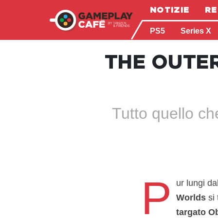
NOTIZIE
RE
PS5
Series X
THE OUTE
Tutto quello ch
P
ur lungi da
Worlds
si 
targato O