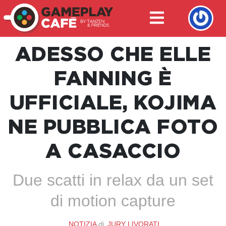
ADESSO CHE ELLE
FANNING È
UFFICIALE, KOJIMA
NE PUBBLICA FOTO
A CASACCIO
Due scatti in relax da un set
di motion capture
NOTIZIA
di
JURY LIVORATI