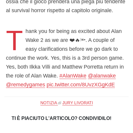
ossia che il gioco prenderà una piega più tendente
al survival horror rispetto al capitolo originale.
T
hank you for being as excited about Alan
Wake 2 as we are ❤️🔥🔦. A couple of
easy clarifications before we go dark to
continue the work. Yes, this is a 3rd person game.
Yes, both Ilkka Villi and Matthew Porretta return in
the role of Alan Wake.
#AlanWake
@alanwake
@remedygames
pic.twitter.com/8UvzXGgKdE
— Sam Lake (@SamLakeRMD)
December 14,
NOTIZIA
di
JURY LIVORATI
2021
TI È PIACIUTO L'ARTICOLO? CONDIVIDILO!