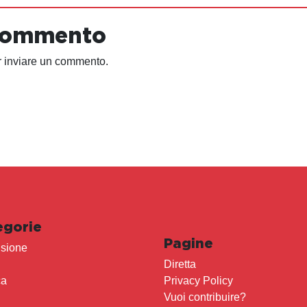
 commento
 inviare un commento.
egorie
Pagine
sione
Diretta
ca
Privacy Policy
Vuoi contribuire?