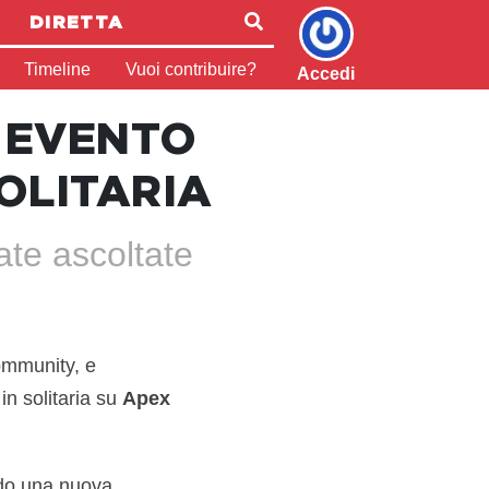
DIRETTA
Timeline
Vuoi contribuire?
Accedi
O EVENTO
OLITARIA
ate ascoltate
community, e
 in solitaria su
Apex
ndo una nuova