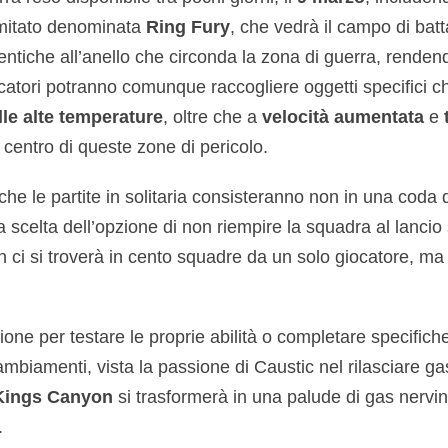
imitato denominata
Ring Fury
, che vedrà il campo di batt
entiche all’anello che circonda la zona di guerra, renden
ocatori potranno comunque raccogliere oggetti specifici 
lle alte temperature
, oltre che a
velocità aumentata
e
l centro di queste zone di pericolo.
che le partite in solitaria consisteranno non in una coda 
 scelta dell’opzione di non riempire la squadra al lancio
n ci si troverà in cento squadre da un solo giocatore, ma
one per testare le proprie abilità o completare specifich
biamenti, vista la passione di Caustic nel rilasciare gas
Kings Canyon
si trasformerà in una palude di gas nerv
.