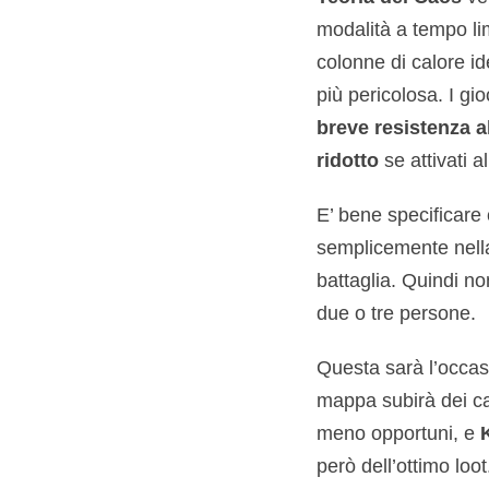
modalità a tempo l
colonne di calore id
più pericolosa. I gi
breve resistenza a
ridotto
se attivati a
E’ bene specificare 
semplicemente nella
battaglia. Quindi no
due o tre persone.
Questa sarà l’occasi
mappa subirà dei cam
meno opportuni, e
però dell’ottimo loot