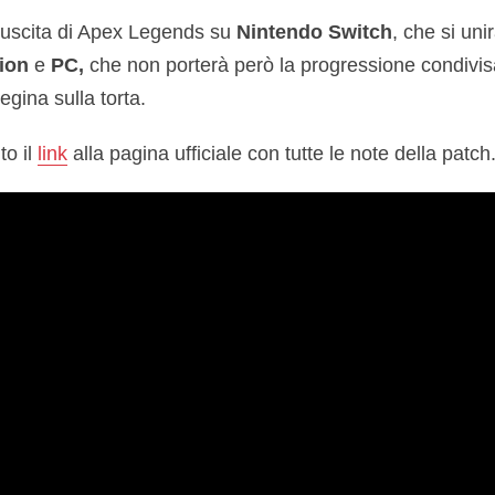
’uscita di Apex Legends su
Nintendo Switch
, che si uni
ion
e
PC,
che non porterà però la progressione condivi
iegina sulla torta.
to il
link
alla pagina ufficiale con tutte le note della patch