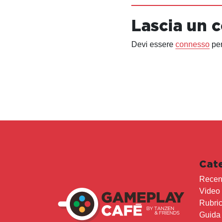
Lascia un
Devi essere
connesso
per
Cat
Recen
Video
Rubri
Guida