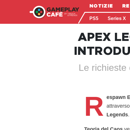
NOTIZIE
RE
PS5
Series X
APEX LE
INTRODU
Le richieste
R
espawn E
attraverso
Legends
.
Teoria del Caos
ver