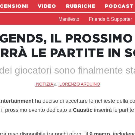
CENSIONI
VIDEO
RUBRICHE
PODCAST
Manifesto
Friends & Supporter
GENDS, IL PROSSIM
RRÀ LE PARTITE IN S
 dei giocatori sono finalmente st
NOTIZIA
di
LORENZO ARDUINO
ntertainment
ha deciso di accettare le richieste della 
 il prossimo evento dedicato a
Caustic
inserirà le partite
rà reso disponibile tra pochi giorni, il
9 marzo
, include