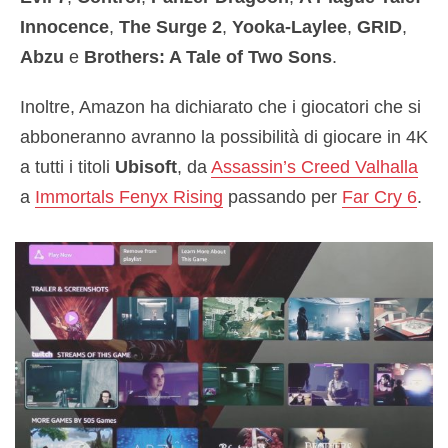
Innocence
,
The Surge 2
,
Yooka-Laylee
,
GRID
,
Abzu
e
Brothers: A Tale of Two Sons
.
Inoltre, Amazon ha dichiarato che i giocatori che si
abboneranno avranno la possibilità di giocare in 4K
a tutti i titoli
Ubisoft
, da
Assassin’s Creed Valhalla
a
Immortals Fenyx Rising
passando per
Far Cry 6
.