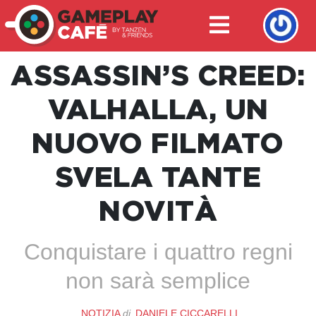
ASSASSIN’S CREED:
VALHALLA, UN
NUOVO FILMATO
SVELA TANTE
NOVITÀ
Conquistare i quattro regni
non sarà semplice
NOTIZIA
di
DANIELE CICCARELLI