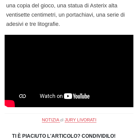
una copia del gioco, una statua di Asterix alta
ventisette centimetri, un portachiavi, una serie di
adesivi e tre litografie.
NOTIZIA
di
JURY LIVORATI
TI È PIACIUTO L'ARTICOLO? CONDIVIDILO!