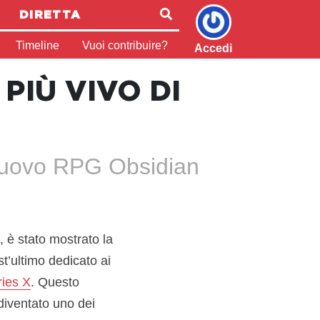
DIRETTA
Timeline
Vuoi contribuire?
Accedi
IÙ VIVO DI
l nuovo RPG Obsidian
, è stato mostrato la
t’ultimo dedicato ai
ies X
. Questo
diventato uno dei