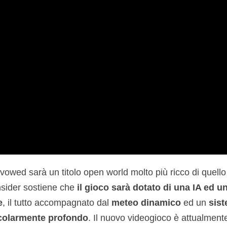
Avowed sarà un titolo open world molto più ricco di quello
’insider sostiene che
il gioco sarà dotato di una IA ed u
e
, il tutto accompagnato dal
meteo dinamico
ed un
sist
colarmente profondo
. Il nuovo videogioco è attualmente