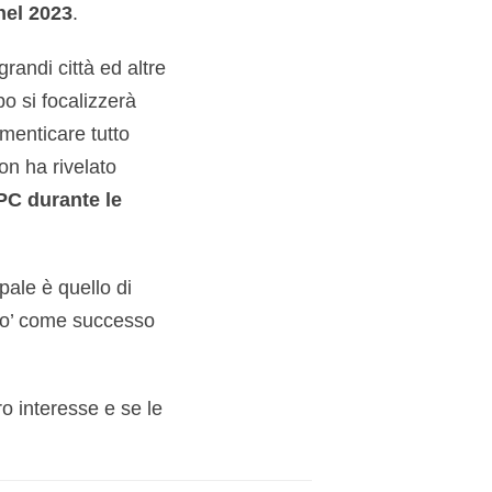
nel 2023
.
randi città ed altre
po si focalizzerà
menticare tutto
on ha rivelato
NPC durante le
ipale è quello di
po’ come successo
ro interesse e se le