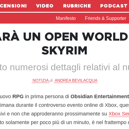
CENSIONI
VIDEO
RUBRICHE
PODCAST
Manifesto
Friends & Supporter
RÀ UN OPEN WORLD P
SKYRIM
ato numerosi dettagli relativi a
NOTIZIA
di
ANDREA BEVILACQUA
nuovo
RPG
in prima persona di
Obsidian Entertainment
timana durante il controverso evento online di Xbox, ques
lusivi e non che approderanno prossimamente su
Xbox Ser
ato solamente per poco più di un minuto, è nel frattempo 