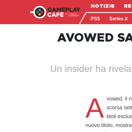
NOTIZIE
RE
PS5
Series X
AVOWED SA
Un insider ha rivel
A
vowed, il 
scorsa set
titoli esc
nuovo titolo, mostr