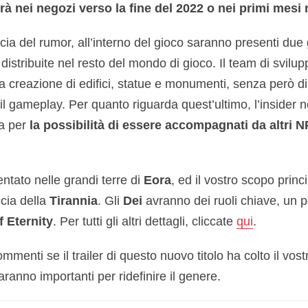
erà nei negozi verso la fine del 2022 o nei primi mesi 
ia del rumor, all’interno del gioco saranno presenti due g
distribuite nel resto del mondo di gioco. Il team di svilup
a creazione di edifici, statue e monumenti, senza però di
il gameplay. Per quanto riguarda quest’ultimo, l’insider n
ta per
la possibilità di essere accompagnati da altri 
tato nelle grandi terre di
Eora
, ed il vostro scopo princ
ccia della
Tirannia
. Gli
Dei
avranno dei ruoli chiave, un 
f Eternity
. Per tutti gli altri dettagli, cliccate
qui
.
menti se il trailer di questo nuovo titolo ha colto il vost
ranno importanti per ridefinire il genere.