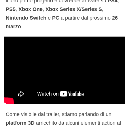
il loro primo progetto e dovrebbe arrivare su
PS4
,
PS5
,
Xbox One
,
Xbox Series X/Series S
,
Nintendo Switch
e
PC
a partire dal prossimo
26
marzo
.
Come visibile dal trailer, stiamo parlando di un
platform 3D
arricchito da alcuni elementi action al