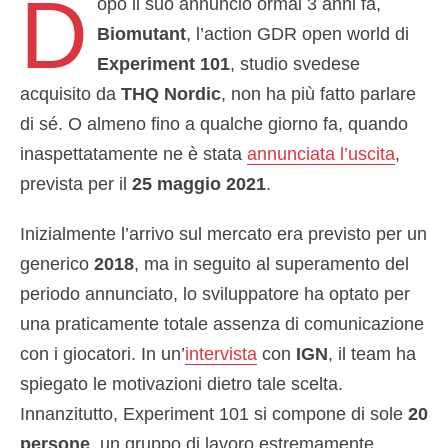
D
opo il suo annuncio ormai 3 anni fa,
Biomutant
, l’action GDR open world di
Experiment 101
, studio svedese
acquisito da
THQ Nordic
, non ha più fatto parlare
di sé. O almeno fino a qualche giorno fa, quando
inaspettatamente ne è stata
annunciata l’uscita
,
prevista per il
25 maggio 2021
.
Inizialmente l’arrivo sul mercato era previsto per un
generico
2018
, ma in seguito al superamento del
periodo annunciato, lo sviluppatore ha optato per
una praticamente totale assenza di comunicazione
con i giocatori. In un’
intervista
con
IGN
, il team ha
spiegato le motivazioni dietro tale scelta.
Innanzitutto, Experiment 101 si compone di sole
20
persone
, un gruppo di lavoro estremamente