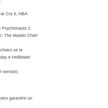
:
 Far Cry 6, NBA
e Psychonauts 2,
lo: The Master Chief
chiaro se la
play e Hellblade:
 servizio;
bero garantire un