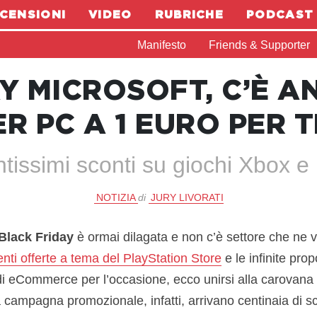
CENSIONI
VIDEO
RUBRICHE
PODCAST
Manifesto
Friends & Supporter
Y MICROSOFT, C’È A
ER PC A 1 EURO PER T
ntissimi sconti su giochi Xbox e
NOTIZIA
di
JURY LIVORATI
Black Friday
è ormai dilagata e non c’è settore che ne 
enti offerte a tema del PlayStation Store
e le infinite pro
i di eCommerce per l’occasione, ecco unirsi alla carovana 
campagna promozionale, infatti, arrivano centinaia di sc