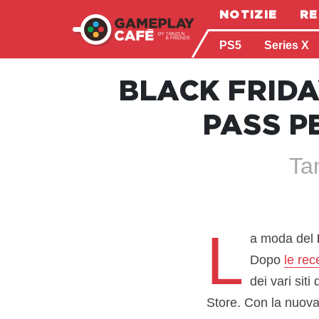
NOTIZIE
RE
PS5
Series X
BLACK FRIDA
PASS P
Ta
L
a moda del
Dopo
le rec
dei vari sit
Store. Con la nuova 