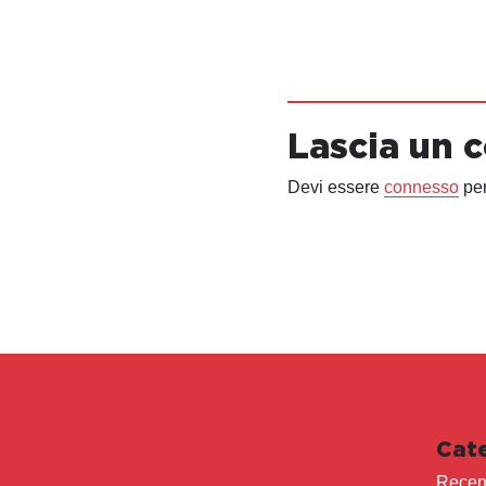
Lascia un
Devi essere
connesso
per
Cat
Recen