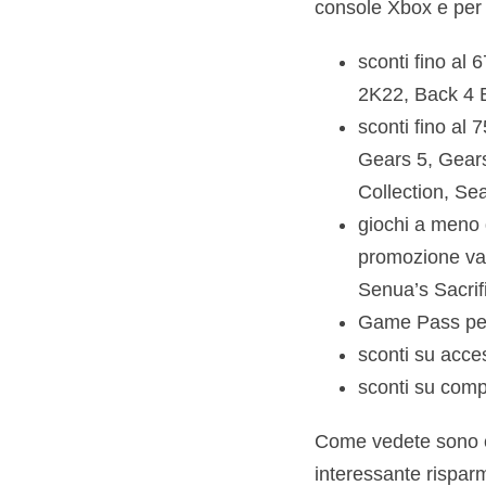
console Xbox e per P
sconti fino al 
2K22, Back 4 B
sconti fino al
Gears 5, Gears
Collection, Se
giochi a meno d
promozione valg
Senua’s Sacrif
Game Pass per 
sconti su acce
sconti su com
Come vedete sono co
interessante risparmi