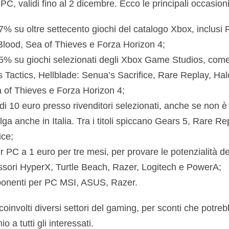
C, validi fino al 2 dicembre. Ecco le principali occasioni
67% su oltre settecento giochi del catalogo Xbox, inclusi
lood, Sea of Thieves e Forza Horizon 4;
 75% su giochi selezionati degli Xbox Game Studios, com
 Tactics, Hellblade: Senua’s Sacrifice, Rare Replay, Ha
a of Thieves e Forza Horizon 4;
i 10 euro presso rivenditori selezionati, anche se non è 
a anche in Italia. Tra i titoli spiccano Gears 5, Rare Re
ice;
PC a 1 euro per tre mesi, per provare le potenzialità del
ssori HyperX, Turtle Beach, Razer, Logitech e PowerA;
ponenti per PC MSI, ASUS, Razer.
involti diversi settori del gaming, per sconti che potreb
o a tutti gli interessati.