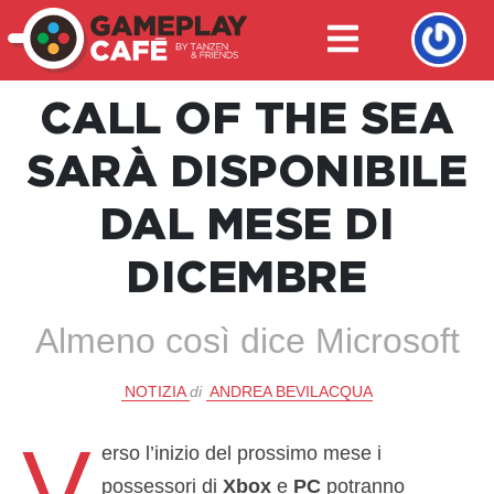
CALL OF THE SEA
SARÀ DISPONIBILE
DAL MESE DI
DICEMBRE
Almeno così dice Microsoft
NOTIZIA
di
ANDREA BEVILACQUA
V
erso l’inizio del prossimo mese i
possessori di
Xbox
e
PC
potranno