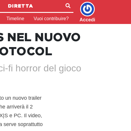
DIRETTA
Timeline
Vuoi contribuire?
Accedi
YS NEL NUOVO
PROTOCOL
i-fi horror del gioco
o un nuovo trailer
e arriverà il 2
|S e PC. Il video,
ma serve soprattutto