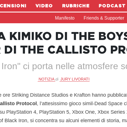
CENSIONI
VIDEO
RUBRICHE
PODCAST
Manifesto
Friends & Supporter
A KIMIKO DI THE BO
 DI THE CALLISTO 
Iron" ci porta nelle atmosfere sc
NOTIZIA
di
JURY LIVORATI
e ore Striking Distance Studios e Krafton hanno pubblicat
allisto Protocol
, l’attesissimo gioco simil-Dead Space ch
u PlayStation 4, PlayStation 5, Xbox One, Xbox Series X
 of Black Iron, si concentra su alcuni elementi di storia, 