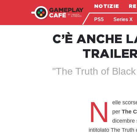
NOTIZIE
RE
PS5
Series X
C’È ANCHE L
TRAILER
"The Truth of Black 
N
elle scors
per
The C
dicembre s
intitolato The Truth