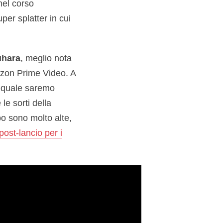
nel corso
per splatter in cui
hara
, meglio nota
azon Prime Video. A
l quale saremo
 le sorti della
po sono molto alte,
post-lancio per i