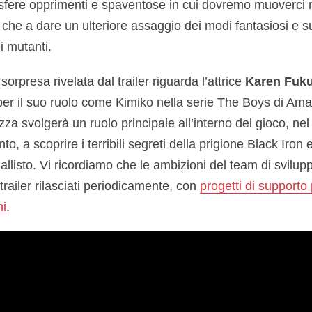
sfere opprimenti e spaventose in cui dovremo muoverci 
e che a dare un ulteriore assaggio dei modi fantasiosi e su
i mutanti.
rpresa rivelata dal trailer riguarda l’attrice
Karen Fuku
per il suo ruolo come Kimiko nella serie The Boys di Am
za svolgerà un ruolo principale all’interno del gioco, ne
to, a scoprire i terribili segreti della prigione Black Iron e
listo. Vi ricordiamo che le ambizioni del team di svilup
railer rilasciati periodicamente, con
progetti di supporto 
ni
.