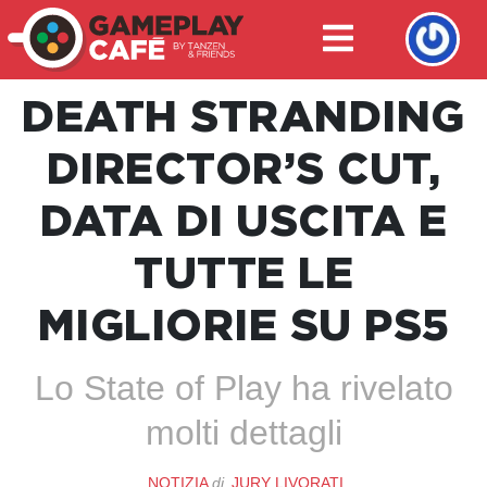
DEATH STRANDING
DIRECTOR’S CUT,
DATA DI USCITA E
TUTTE LE
MIGLIORIE SU PS5
Lo State of Play ha rivelato
molti dettagli
NOTIZIA
di
JURY LIVORATI