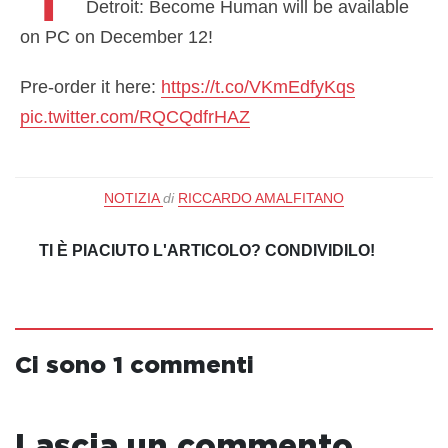
Detroit: Become Human will be available
on PC on December 12!
Pre-order it here:
https://t.co/VKmEdfyKqs
pic.twitter.com/RQCQdfrHAZ
— QUANTIC DREAM (@Quantic_Dream)
November 19, 2019
NOTIZIA
di
RICCARDO AMALFITANO
TI È PIACIUTO L'ARTICOLO? CONDIVIDILO!
Ci sono 1 commenti
Lascia un commento