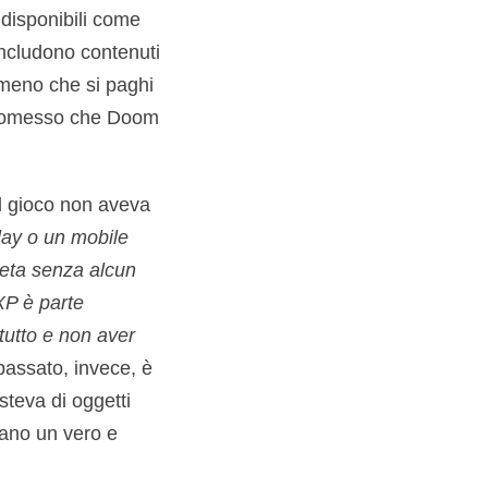
 disponibili come
includono contenuti
 meno che si paghi
o promesso che Doom
l gioco non aveva
lay o un mobile
eta senza alcun
XP è parte
 tutto e non aver
 passato, invece, è
steva di oggetti
rano un vero e