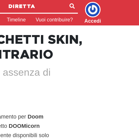
DIRETTA
Timeline
Vuoi contribuire?
Accedi
HETTI SKIN,
NTRARIO
i assenza di
agamento per
Doom
etto
DOOMicorn
ente disponibili solo