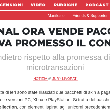
CENSIONI
VIDEO
RUBRICHE
PODCAST
Manifesto
Friends & Supporter
AL ORA VENDE PACC
VA PROMESSO IL CO
dietro rispetto alla promessa d
microtransazioni
NOTIZIA
di
JURY LIVORATI
ata di ieri sono state rilasciati due pacchetti di skin a p
nelle versioni PC, Xbox e PlayStation. Si tratta del pacch
llection
, con elementi ispirati agli unicorni precedentem