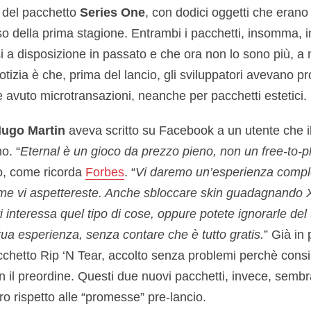
e del pacchetto
Series One
, con dodici oggetti che erano
o della prima stagione. Entrambi i pacchetti, insomma, 
i a disposizione in passato e che ora non lo sono più, a
notizia è che, prima del lancio, gli sviluppatori avevan
 avuto microtransazioni, neanche per pacchetti estetici.
ugo Martin
aveva scritto su Facebook a un utente che i
o. “
Eternal è un gioco da prezzo pieno, non un free-to-p
to, come ricorda
Forbes
. “
Vi daremo un’esperienza compl
me vi aspettereste. Anche sbloccare skin guadagnando 
i interessa quel tipo di cose, oppure potete ignorarle del
tua esperienza, senza contare che è tutto gratis.
” Già in
pacchetto Rip ‘N Tear, accolto senza problemi perchè consi
on il preordine. Questi due nuovi pacchetti, invece, semb
ro rispetto alle “promesse” pre-lancio.