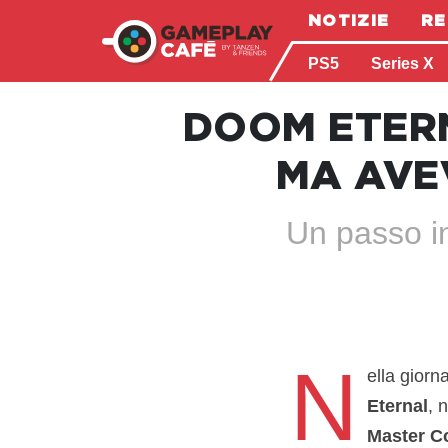
NOTIZIE
RE
PS5
Series X
DOOM ETERN
MA AVE
Un passo in
N
ella giorn
Eternal
, 
Master Co