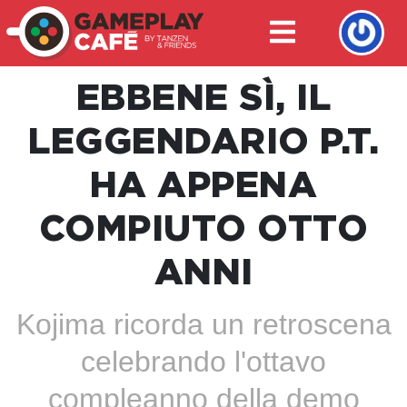
EBBENE SÌ, IL
LEGGENDARIO P.T.
HA APPENA
COMPIUTO OTTO
ANNI
Kojima ricorda un retroscena
celebrando l'ottavo
compleanno della demo