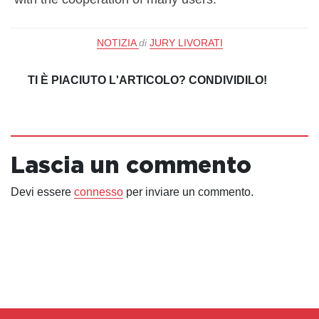
https://t.co/UlPFxvxSYK
NOTIZIA
di
JURY LIVORATI
— HIDEO_KOJIMA (@HIDEO_KOJIMA_EN)
August 13, 2022
TI È PIACIUTO L'ARTICOLO? CONDIVIDILO!
Lascia un commento
Devi essere
connesso
per inviare un commento.