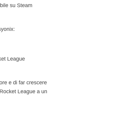
ibile su Steam
syonix:
cket League
re e di far crescere
e Rocket League a un