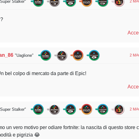
"Super Stalker"
2 MA
d?
Acced
an_86
"Uaglione"
2 MA
bel colpo di mercato da parte di Epic!
Acced
"Super Stalker"
2 MA
 un vero motivo per odiare fortnite: la nascita di questo store c
odità e pigrizia 😂