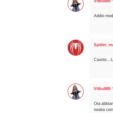
Vitbull88
Addio mo
Spider_m
Cavolo…Un 
Vitbull88
Ora abbiamo
nostra com