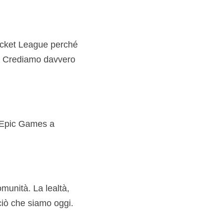
ocket League perché
li. Crediamo davvero
i Epic Games a
munità. La lealtà,
ciò che siamo oggi.