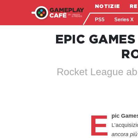
NOTIZIE
RE
PS5
Series X
EPIC GAMES
RO
Rocket League abb
E
pic Game
L’acquisiz
ancora più