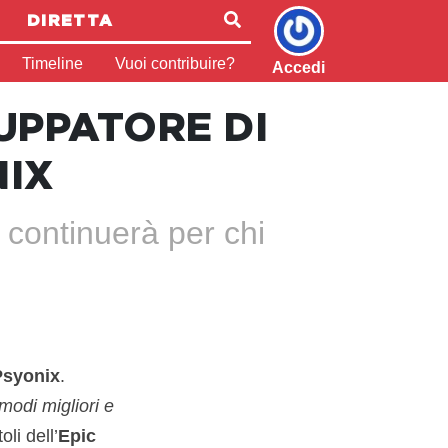
DIRETTA
Timeline
Vuoi contribuire?
Accedi
UPPATORE DI
NIX
continuerà per chi
Psyonix
.
 modi migliori e
li dell’
Epic