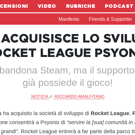
CENSIONI
VIDEO
RUBRICHE
PODCAST
Manifesto
Friends & Supporter
 ACQUISISCE LO SVIL
CKET LEAGUE PSYO
andona Steam, ma il supporto 
già possiede il gioco!
NOTIZIA
di
RICCARDO AMALFITANO
s
ha acquisito la società di sviluppo di
Rocket League
,
ione consentirà a Psyonix di
“servire la [sua] comunità in
 grandi”
. Rocket League entrerà a far parte della parco tito