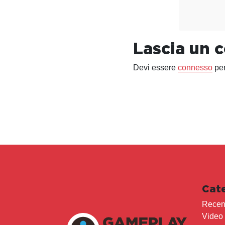
Lascia un
Devi essere
connesso
per
Cat
Recen
Video