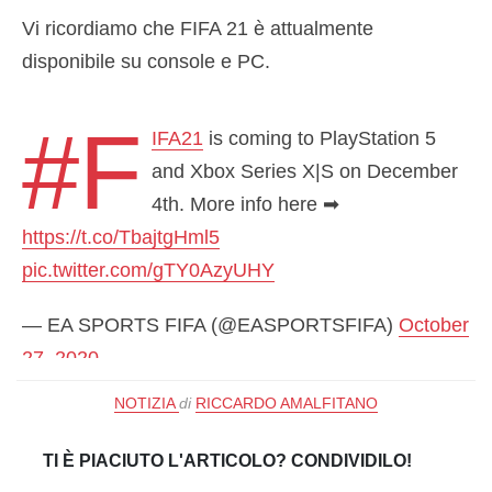
Vi ricordiamo che FIFA 21 è attualmente
disponibile su console e PC.
#F
IFA21
is coming to PlayStation 5
and Xbox Series X|S on December
4th. More info here ➡
https://t.co/TbajtgHml5
pic.twitter.com/gTY0AzyUHY
— EA SPORTS FIFA (@EASPORTSFIFA)
October
27, 2020
NOTIZIA
di
RICCARDO AMALFITANO
TI È PIACIUTO L'ARTICOLO? CONDIVIDILO!