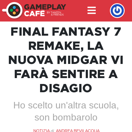
FINAL FANTASY 7
REMAKE, LA
NUOVA MIDGAR VI
FARÀ SENTIRE A
DISAGIO
Ho scelto un'altra scuola,
son bombarolo
NOTIZIA
di
ANDREA BEVILACQUA