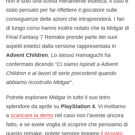
non è solo una scelta meramente estetica, il tutto è
stato pensato per far riflettere il giocatore sulle
conseguenze delle azioni che intraprenderà. I fan
di lungo corso hanno inoltre notato che la Midgar di
Final Fantasy 7 Remake prende parte dei suoi
aspetti estetici dalla versione rappresentata in
Advent Children
. Lo stesso Hamaguchi ha
confermato dicendo “
Ci siamo ispirati a Advent
Children e ai lavori di serie precedenti quando
abbiamo ricostruito Midgar
“.
Potrete esplorare Midgar in tutto il suo tetro
splendore da aprile su
PlayStation 4
. Vi invitiamo
a
scaricare la demo
nel caso non l’aveste ancora
fatto, e se avete voglia di scoprire che pensiamo di
questo remake, potete sempre leggere
il provato