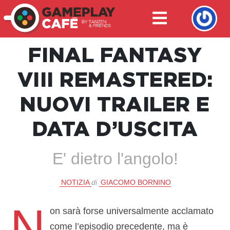
FINAL FANTASY
VIII REMASTERED:
NUOVI TRAILER E
DATA D’USCITA
E' dietro l'angolo!
NOTIZIA
di
GIACOMO BORNINO
N
on sarà forse universalmente acclamato
come l’episodio precedente, ma è