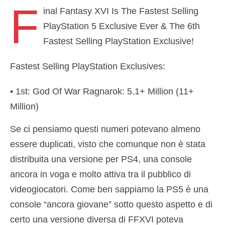
F
inal Fantasy XVI Is The Fastest Selling
PlayStation 5 Exclusive Ever & The 6th
Fastest Selling PlayStation Exclusive!
Fastest Selling PlayStation Exclusives:
• 1st: God Of War Ragnarok: 5.1+ Million (11+
Million)
Se ci pensiamo questi numeri potevano almeno
• 2nd: The Last Of Us Part II: 4+ Million (10+
essere duplicati, visto che comunque non è stata
Million)
distribuita una versione per PS4, una console
•…
pic.twitter.com/MLamgj4wDI
ancora in voga e molto attiva tra il pubblico di
videogiocatori. Come ben sappiamo la PS5 è una
— @Zuby_Tech (@Zuby_Tech)
June 28, 2023
console “ancora giovane” sotto questo aspetto e di
certo una versione diversa di FFXVI poteva