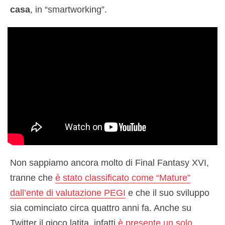
casa
, in “smartworking”.
Non sappiamo ancora molto di Final Fantasy XVI,
tranne che
è stato classificato come “Mature”
dall’ente di valutazione PEGI
e che il suo sviluppo
sia cominciato circa quattro anni fa. Anche su
Twitter il gioco latita, infatti
è presente un solo