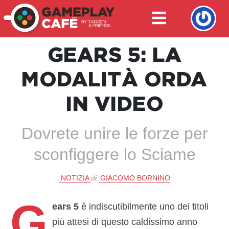
GEARS 5: LA
MODALITÀ ORDA
IN VIDEO
Dovrete unire le forze per
sconfiggere lo Sciame
NOTIZIA
di
GIACOMO BORNINO
G
ears 5
è indiscutibilmente uno dei titoli
più attesi di questo caldissimo anno