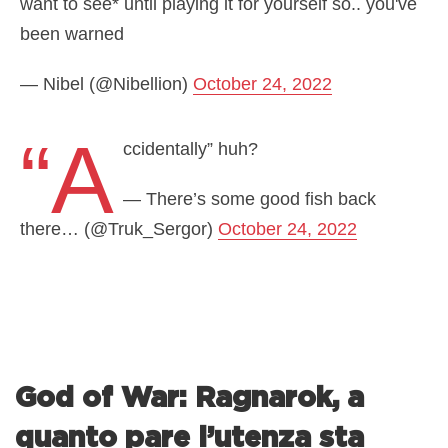
want to see* until playing it for yourself so.. you've
been warned
— Nibel (@Nibellion)
October 24, 2022
“A
ccidentally” huh?
— There’s some good fish back
there… (@Truk_Sergor)
October 24, 2022
God of War: Ragnarok, a
quanto pare l’utenza sta