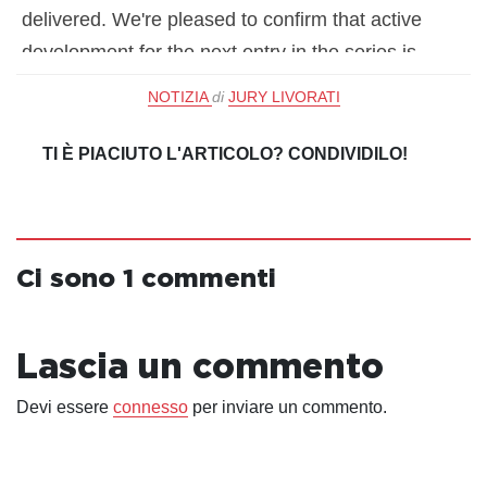
delivered. We're pleased to confirm that active
development for the next entry in the series is
underway.
NOTIZIA
di
JURY LIVORATI
— Rockstar Games (@RockstarGames)
February
TI È PIACIUTO L'ARTICOLO? CONDIVIDILO!
4, 2022
Ci sono 1 commenti
Lascia un commento
Devi essere
connesso
per inviare un commento.