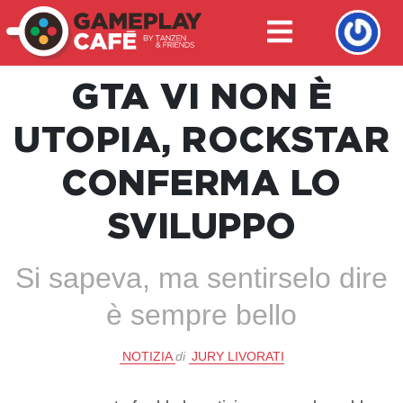
GTA VI NON È
UTOPIA, ROCKSTAR
CONFERMA LO
SVILUPPO
Si sapeva, ma sentirselo dire
è sempre bello
NOTIZIA
di
JURY LIVORATI