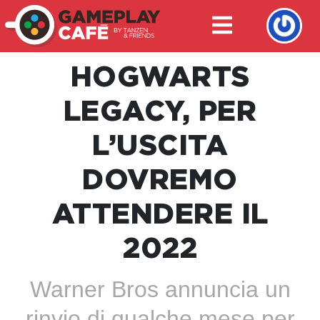
HOGWARTS
LEGACY, PER
L’USCITA
DOVREMO
ATTENDERE IL
2022
Warner Bros annuncia un
rinvio di qualche mese per