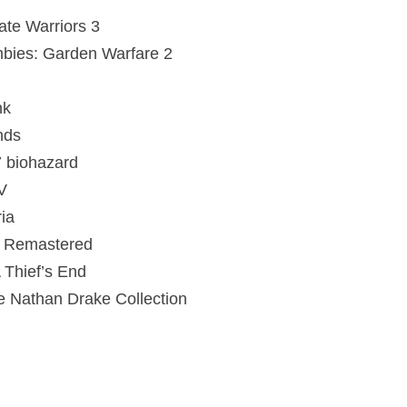
ate Warriors 3
mbies: Garden Warfare 2
nk
nds
7 biohazard
V
ia
s Remastered
 Thief’s End
e Nathan Drake Collection