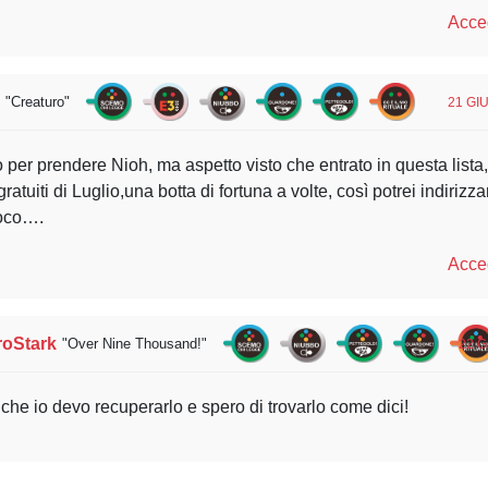
Acced
o
"Creaturo"
21 GI
 per prendere Nioh, ma aspetto visto che entrato in questa lista,
gratuiti di Luglio,una botta di fortuna a volte, così potrei indirizza
ioco….
Acced
roStark
"Over Nine Thousand!"
22 G
che io devo recuperarlo e spero di trovarlo come dici!