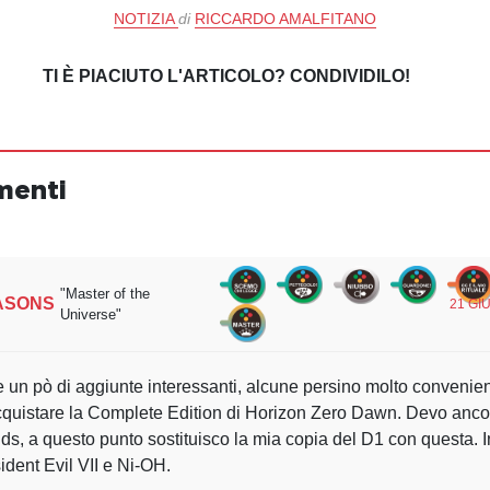
NOTIZIA
di
RICCARDO AMALFITANO
TI È PIACIUTO L'ARTICOLO? CONDIVIDILO!
menti
"Master of the
ASONS
21 GI
Universe"
 un pò di aggiunte interessanti, alcune persino molto convenien
cquistare la Complete Edition di Horizon Zero Dawn. Devo anco
ds, a questo punto sostituisco la mia copia del D1 con questa. I
dent Evil VII e Ni-OH.