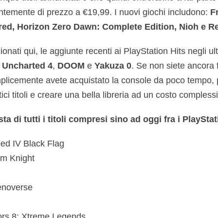
emente di prezzo a €19,99. I nuovi giochi includono:
Fr
red, Horizon Zero Dawn: Complete Edition, Nioh e Re
ionati qui, le aggiunte recenti ai PlayStation Hits negli u
,
Uncharted 4
,
DOOM
e
Yakuza 0
. Se non siete ancora f
plicemente avete acquistato la console da poco tempo, p
tici titoli e creare una bella libreria ad un costo compless
sta di tutti i titoli compresi sino ad oggi fra i PlayStat
ed IV Black Flag
m Knight
enoverse
ors 8: Xtreme Legends