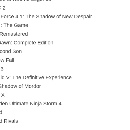
C 2
 Force 4.1: The Shadow of New Despair
th: The Game
I Remastered
Dawn: Complete Edition
cond Son
w Fall
 3
id V: The Definitive Experience
 Shadow of Mordor
 X
en Ultimate Ninja Storm 4
d
d Rivals