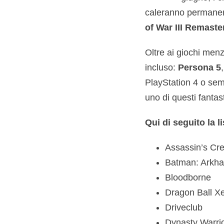
caleranno permanent
of War III Remaste
Oltre ai giochi menz
incluso:
Persona 5
PlayStation 4 o sem
uno di questi fantas
Qui di seguito la li
Assassin’s Cre
Batman: Arkha
Bloodborne
Dragon Ball X
Driveclub
Dynasty Warri