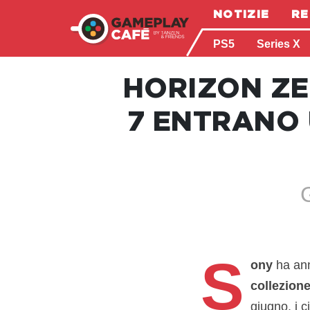
NOTIZIE
RE
PS5
Series X
HORIZON ZE
7 ENTRANO 
G
S
ony
ha ann
collezione
giugno, i c