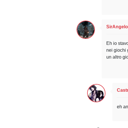
SirAngel
Eh io stavo
nei giochi 
un altro g
Cast
eh an