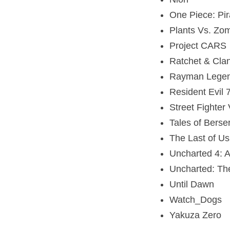
One Piece: Pir
Plants Vs. Zo
Project CARS
Ratchet & Cla
Rayman Lege
Resident Evil 
Street Fighter 
Tales of Berser
The Last of U
Uncharted 4: A
Uncharted: Th
Until Dawn
Watch_Dogs
Yakuza Zero