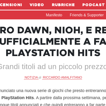
CENSIONI
VIDEO
RUBRICHE
PODCAST
Manifesto
Friends & Supporter
RO DAWN, NIOH, E RE
UFFICIALMENTE A FA
PLAYSTATION HITS
randi titoli ad un piccolo prezz
NOTIZIA
di
RICCARDO AMALFITANO
unciato una nuova serie di giochi che presto entrerann
 PlayStation Hits
. A partire dalla prossima settimana, pe
inque titoli annunciati e che quindi entreranno a far parte d