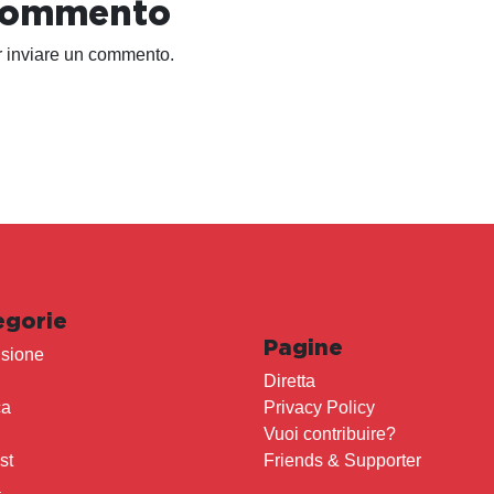
 commento
 inviare un commento.
egorie
Pagine
sione
Diretta
ca
Privacy Policy
Vuoi contribuire?
st
Friends & Supporter
a