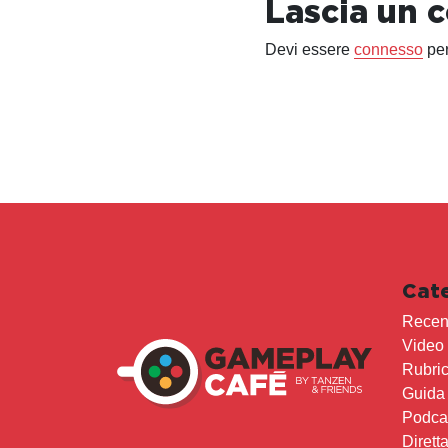
Lascia un
Devi essere
connesso
per
Cat
Recen
Video
Rubri
Guida
Podca
Dirett