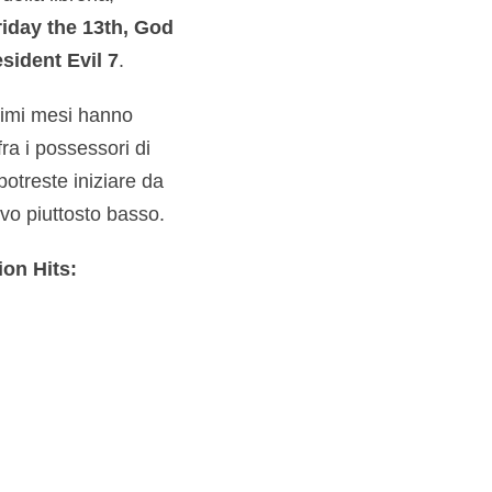
iday the 13th, God
sident Evil 7
.
ltimi mesi hanno
ra i possessori di
otreste iniziare da
ivo piuttosto basso.
ion Hits: