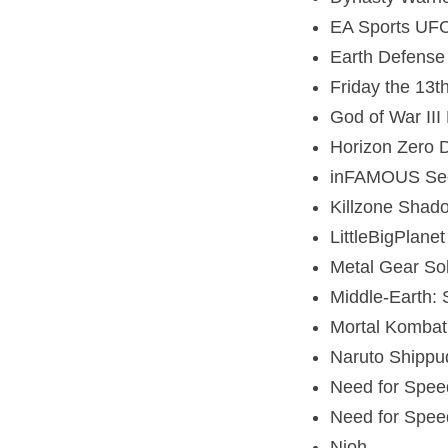
EA Sports UF
Earth Defense
Friday the 13
God of War II
Horizon Zero 
inFAMOUS Se
Killzone Shado
LittleBigPlanet
Metal Gear Sol
Middle-Earth:
Mortal Kombat
Naruto Shippud
Need for Spee
Need for Spee
Nioh