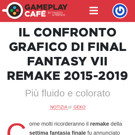
IL CONFRONTO
GRAFICO DI FINAL
FANTASY VII
REMAKE 2015-2019
Più fluido e colorato
NOTIZIA
di
GEKO
C
ome molti ricorderanno il
remake
della
settima fantasia finale
fu annunciato