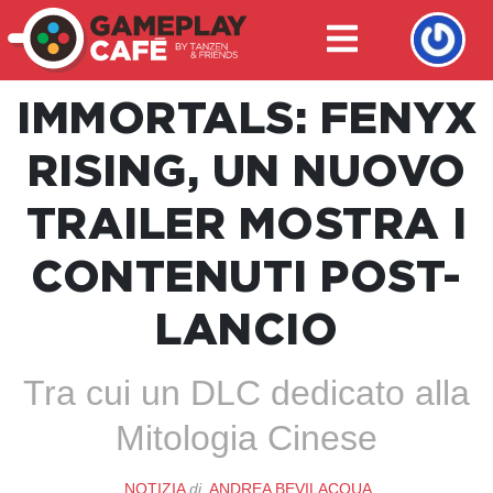
IMMORTALS: FENYX
RISING, UN NUOVO
TRAILER MOSTRA I
CONTENUTI POST-
LANCIO
Tra cui un DLC dedicato alla
Mitologia Cinese
NOTIZIA
di
ANDREA BEVILACQUA