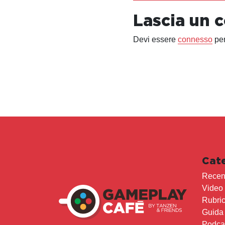
Lascia un
Devi essere
connesso
per
Cat
Recen
Video
Rubri
Guida
Podca