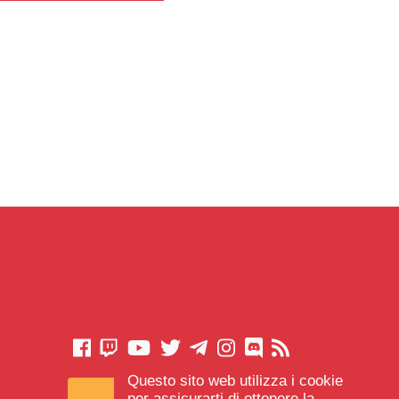
Questo sito web utilizza i cookie
CONTATTACI
per assicurarti di ottenere la