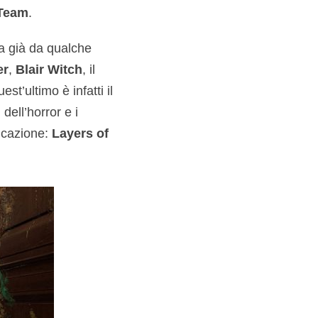
Team
.
da già da qualche
er
,
Blair Witch
, il
uest’ultimo è infatti il
dell’horror e i
licazione:
Layers of