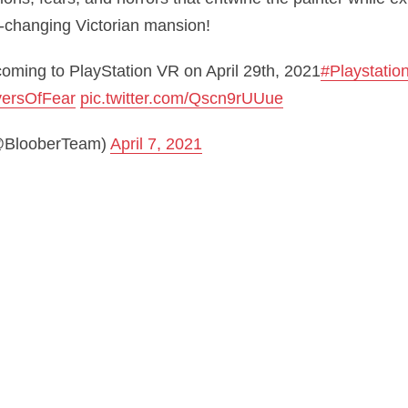
r-changing Victorian mansion!
oming to PlayStation VR on April 29th, 2021
#Playstati
ersOfFear
pic.twitter.com/Qscn9rUUue
@BlooberTeam)
April 7, 2021