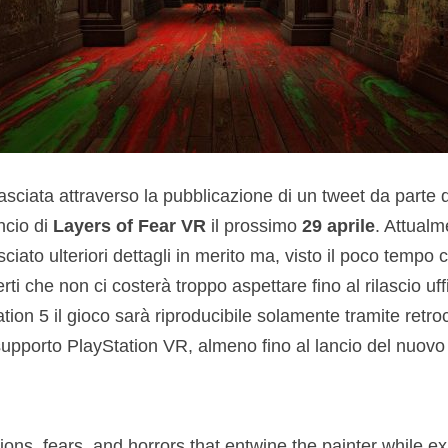
ilasciata attraverso la pubblicazione di un tweet da parte 
ncio di
Layers of Fear VR
il prossimo
29 aprile
. Attualm
ciato ulteriori dettagli in merito ma, visto il poco tempo 
rti che non ci costerà troppo aspettare fino al rilascio uf
ion 5 il gioco sarà riproducibile solamente tramite retro
pporto PlayStation VR, almeno fino al lancio del nuovo
ions, fears, and horrors that entwine the painter while e