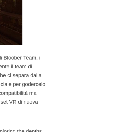
di Bloober Team, il
ente il team di
che ci separa dalla
ficiale per godercelo
compatibilità ma
 set VR di nuova
xploring the depths