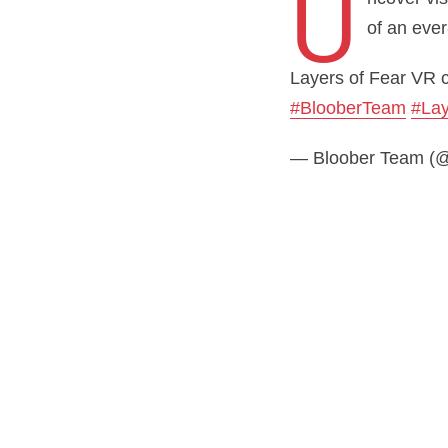
U
of an eve
Layers of Fear VR c
#BlooberTeam
#Lay
— Bloober Team (