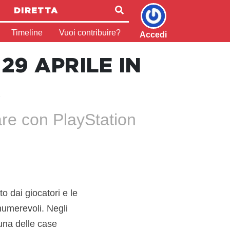
DIRETTA
Timeline
Vuoi contribuire?
Accedi
29 APRILE IN
R
are con PlayStation
 dai giocatori e le
numerevoli. Negli
 una delle case