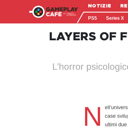
NOTIZIE
RE
PS5
Series X
LAYERS OF F
L’horror psicologi
N
ell’univer
case svilu
ultimi due