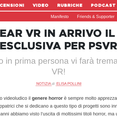
CENSIONI
VIDEO
RUBRICHE
PODCAST
Manifesto
Friends & Supporter
EAR VR IN ARRIVO IL 
ESCLUSIVA PER PSV
co in prima persona vi farà trem
VR!
NOTIZIA
di
ELISA POLLINI
so videoludico il
genere horror
è sempre molto apprezzato
ppatrici che si dedicano a questo tipo di progetti sono in
 anni abbiamo visto l’uscita di moltissimi titoli horror, ma