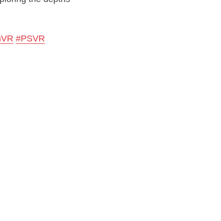
onVR
#PSVR