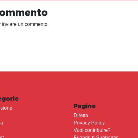
 commento
 inviare un commento.
egorie
Pagine
sione
Diretta
ca
Privacy Policy
Vuoi contribuire?
st
Friends & Supporter