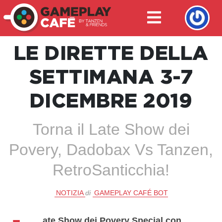
LE DIRETTE DELLA
SETTIMANA 3-7
DICEMBRE 2019
Torna il Late Show dei
Povery, Dadobax Vs Tanzen,
RetroSanticchia!
NOTIZIA
di
GAMEPLAY CAFÉ BOT
ate Show dei Povery Special con