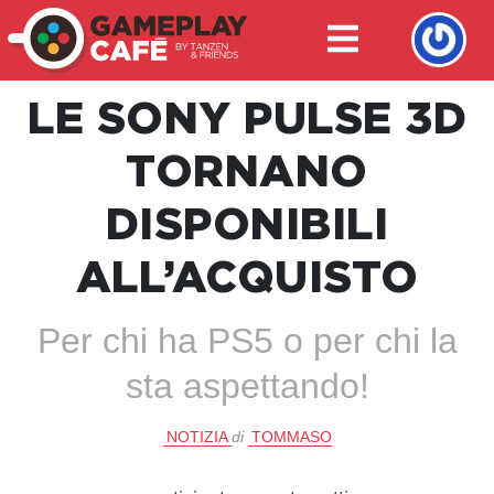
LE SONY PULSE 3D
TORNANO
DISPONIBILI
ALL’ACQUISTO
Per chi ha PS5 o per chi la
sta aspettando!
NOTIZIA
di
TOMMASO