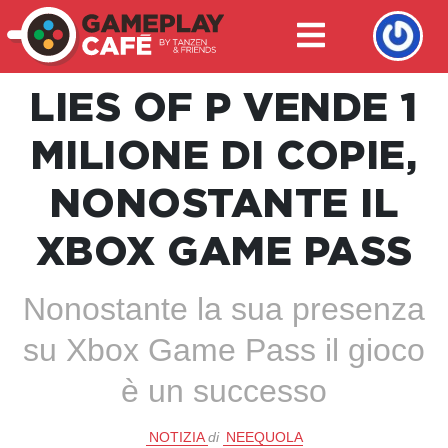
LIES OF P VENDE 1
MILIONE DI COPIE,
NONOSTANTE IL
XBOX GAME PASS
Nonostante la sua presenza
su Xbox Game Pass il gioco
è un successo
NOTIZIA
di
NEEQUOLA